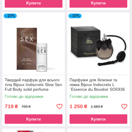
Купити
Купити
–10%
–10%
Твердий парфум для всього
Парфуми для білизни та
тіла Bijoux Indiscrets Slow Sex
ліжка Bijoux Indiscrets L
Full Body solid perfume
´Essence du Boudoir SO5936
SO5907
Готово до відправки
Готово до відправки
719
1 250
₴
₴
799 ₴
1 389 ₴
Купити
Купити