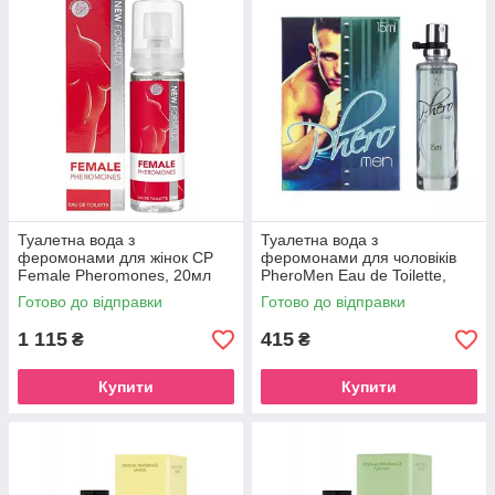
Туалетна вода з
Туалетна вода з
феромонами для жінок CP
феромонами для чоловіків
Female Pheromones, 20мл
PheroMen Eau de Toilette,
ST60502
15мл ST58209
Готово до відправки
Готово до відправки
1 115
415
₴
₴
Купити
Купити