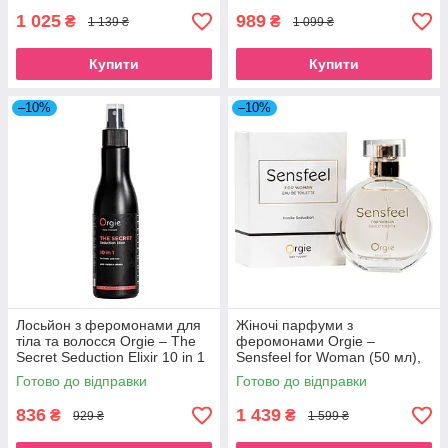
1 025
989
₴
₴
1 139 ₴
1 099 ₴
Купити
Купити
–10%
–10%
Лосьйон з феромонами для
Жіночі парфуми з
тіла та волосся Orgie – The
феромонами Orgie –
Secret Seduction Elixir 10 in 1
Sensfeel for Woman (50 мл),
(200 мл), для неї
квітково-фруктовий аромат
Готово до відправки
Готово до відправки
836
1 439
₴
₴
929 ₴
1 599 ₴