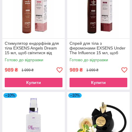
Cтимулятор ендорфінів для
Спрей для тіла з
тіла EXSENS Angels Dream
феромонами EXSENS Under
15 мл, щоб світитися від
The Influence 15 мл, щоб
щастя
бути чарівною
Готово до відправки
Готово до відправки
989
989
₴
₴
1 099 ₴
1 099 ₴
Купити
Купити
–10%
–10%