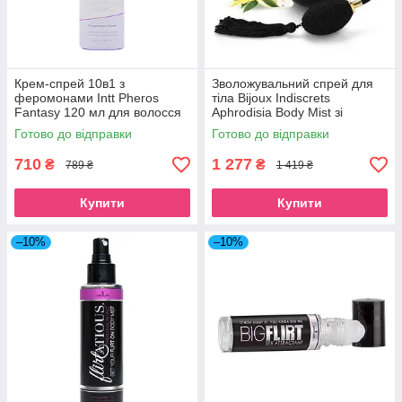
Крем-спрей 10в1 з
Зволожувальний спрей для
феромонами Intt Pheros
тіла Bijoux Indiscrets
Fantasy 120 мл для волосся
Aphrodisia Body Mist зі
й тіла з оліями арганії і
збуджувальним ароматом
Готово до відправки
Готово до відправки
кокоса SO3510
SO5935
710
1 277
₴
₴
789 ₴
1 419 ₴
Купити
Купити
–10%
–10%