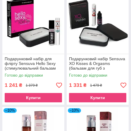
Подарунковий набір для
Подарунковий набір Sensuva
флірту Sensuva Hello Sexy
XO Kisses & Orgasms
(стимулювальний бальзам
(бальзам для губ з
для губ та феромони)
феромонами і рідкий
Готово до відправки
Готово до відправки
SO3152
вібратор) SO3151
1 241
1 331
₴
₴
1 379 ₴
1 479 ₴
Купити
Купити
–10%
–10%