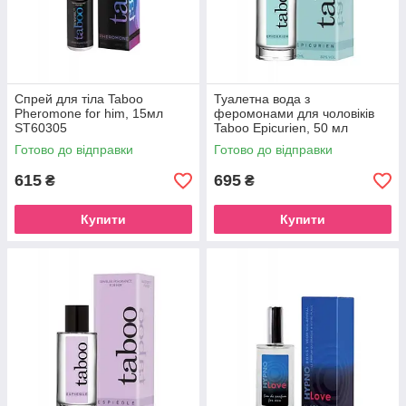
Спрей для тіла Taboo
Туалетна вода з
Pheromone for him, 15мл
феромонами для чоловіків
ST60305
Taboo Epicurien, 50 мл
ST60321
Готово до відправки
Готово до відправки
615
695
₴
₴
Купити
Купити