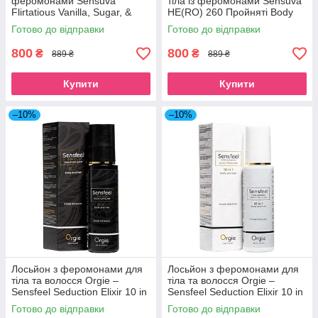
феромонами Sensuva
тіла із феромонами Sensuva
Flirtatious Vanilla, Sugar, &
HE(RO) 260 Пройняті Body
Sweet Pea (125 мл) SO4939
Mist for Him SO4941
Готово до відправки
Готово до відправки
800
800
₴
₴
889 ₴
889 ₴
Купити
Купити
–10%
–10%
Лосьйон з феромонами для
Лосьйон з феромонами для
тіла та волосся Orgie –
тіла та волосся Orgie –
Sensfeel Seduction Elixir 10 in
Sensfeel Seduction Elixir 10 in
1 for Man (100 мл)
1 for Woman (100 мл)
Готово до відправки
Готово до відправки