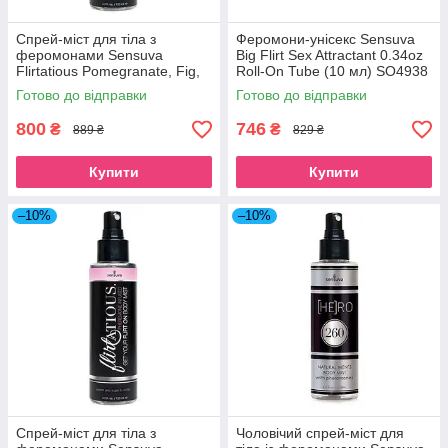
Спрей-міст для тіла з
Феромони-унісекс Sensuva
феромонами Sensuva
Big Flirt Sex Attractant 0.34oz
Flirtatious Pomegranate, Fig,
Roll-On Tube (10 мл) SO4938
Coconut & Plumeria (125 мл)
Готово до відправки
Готово до відправки
SO4940
800
746
₴
₴
889 ₴
829 ₴
Купити
Купити
–10%
–10%
Спрей-міст для тіла з
Чоловічий спрей-міст для