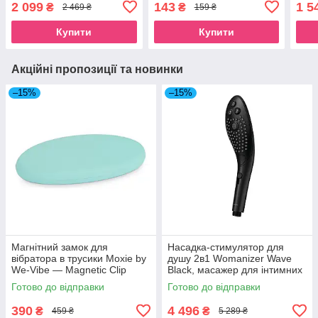
2 099
143
1 5
₴
₴
2 469 ₴
159 ₴
Купити
Купити
Акційні пропозиції та новинки
–15%
–15%
Магнітний замок для
Насадка-стимулятор для
вібратора в трусики Moxie by
душу 2в1 Womanizer Wave
We-Vibe — Magnetic Clip
Black, масажер для інтимних
Aqua SO6943
зон
Готово до відправки
Готово до відправки
390
4 496
₴
₴
459 ₴
5 289 ₴