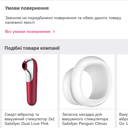
Умови повернення
Законом не передбачено повернення та обмін даного товару
належної якості
Всі умови повернення
Подібні товари компанії
Смарт-вібратор та
Запасна насадка для
Ваку
вакуумний стимулятор 2в1
вакуумного стимулятора
вібр
Satisfyer Dual Love Pink
Satisfyer Penguin Climax
Go 1
SO4104
Tips SO3018