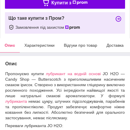
Купити з
Що таке купити з Пром?
Замовлення під захистом
Опис
Характеристики
Відгуки про товар
Доставка
Опис
Пропонуємо купити
лубрикант на водній основі
JO H2O —
Candy Shop — Butterscotch з приголомшливим насиченим
смаком ірисок. Створено з використанням гліцерину виключно
рослинного походження. Усі інгредієнти найвищої якості та
лише натуральні смакові ароматизатори. У формулі
лубриканта
немає цукру, штучних підсолоджувачів, парабенів
та пропіленгліколю. Продукт забезпечує комфортне ніжне
ковзання без липкості. Абсолютно безпечний для орального
застосування, немає післясмаку.
Переваги лубриканта JO H2O: