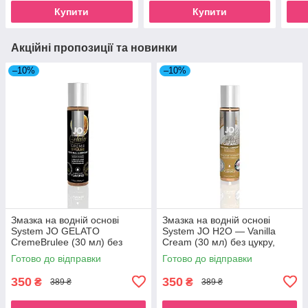
Купити
Купити
Акційні пропозиції та новинки
–10%
–10%
Змазка на водній основі
Змазка на водній основі
System JO GELATO
System JO H2O — Vanilla
CremeBrulee (30 мл) без
Cream (30 мл) без цукру,
цукру, парабенів та
рослинний гліцерин SO1480
Готово до відправки
Готово до відправки
пропіленгліколю SO1462
350
350
₴
₴
389 ₴
389 ₴