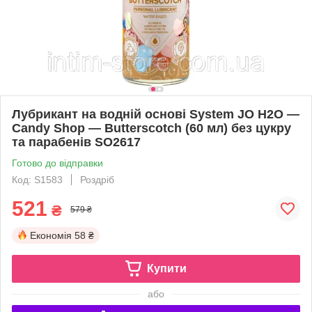
Лубрикант на водній основі System JO H2O —
Candy Shop — Butterscotch (60 мл) без цукру
та парабенів SO2617
Готово до відправки
Код: S1583
Роздріб
521
₴
579 ₴
Економія
58 ₴
Купити
або