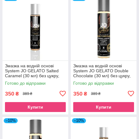
Змазка на водній основі
Змазка на водній основі
System JO GELATO Salted
System JO GELATO Double
Caramel (30 мл) без цукру,
Chocolate (30 мл) без цукру,
парабенів та пропіленглік
парабенів та гліколю SO3504
Готово до відправки
Готово до відправки
SO1465
350
350
₴
₴
389 ₴
389 ₴
Купити
Купити
–10%
–10%