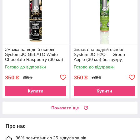
Змазка на водній основі
Змазка на водній основі
System JO GELATO White
System JO H2O — Green
Chocolate Raspberry (30 мл)
Apple (30 мл) без цукру,
без цукру та парабенів
рослинний гліцерин
Готово до відправки
Готово до відправки
350
350
₴
₴
389 ₴
389 ₴
Купити
Купити
Показати ще
Про нас
96% позитивних з 25 відгуків за рік