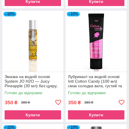
Купити
Купити
–10%
–10%
Змазка на водній основі
Лубрикант на водній основі
System JO H2O — Juicy
Intt Cotton Candy (100 мл)
Pineapple (30 мл) без цукру,
смак солодка вата, густий та
рослинний гліцерин SO1473
ковзний SO2930
Готово до відправки
Готово до відправки
350
350
₴
₴
389 ₴
389 ₴
Купити
Купити
–10%
–10%