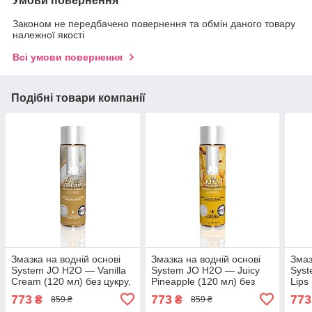
Умови повернення
Законом не передбачено повернення та обмін даного товару
належної якості
Всі умови повернення
Подібні товари компанії
Змазка на водній основі
Змазка на водній основі
Змаз
System JO H2O — Vanilla
System JO H2O — Juicy
Sys
Cream (120 мл) без цукру,
Pineapple (120 мл) без
Lips
рослинний гліцерин
цукру, рослинний гліцерин
росл
773
773
773
₴
₴
859 ₴
859 ₴
SO1778
SO1675
SO1