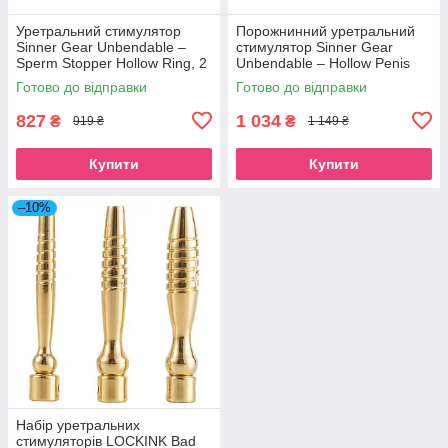
Уретральний стимулятор
Порожнинний уретральний
Sinner Gear Unbendable –
стимулятор Sinner Gear
Sperm Stopper Hollow Ring, 2
Unbendable – Hollow Penis
кільця (2,5 см та 3 см)
Plug, довж.7,5см, діам.12мм
Готово до відправки
Готово до відправки
SO4581
827
1 034
₴
₴
919 ₴
1 149 ₴
Купити
Купити
–10%
Набір уретральних
стимуляторів LOCKINK Bad