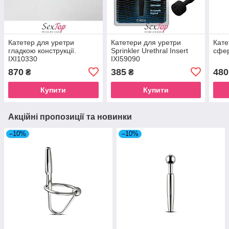
Катетер для уретри
Катетери для уретри
Кате
гладкою конструкції.
Sprinkler Urethral Insert
сфер
IXI10330
IXI59090
870
385
480
₴
₴
Купити
Купити
Акційні пропозиції та новинки
–10%
–10%