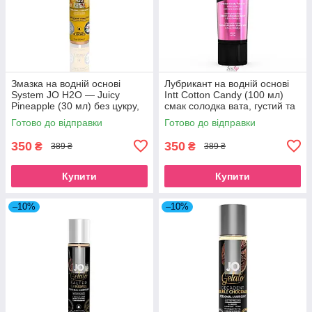
Змазка на водній основі
Лубрикант на водній основі
System JO H2O — Juicy
Intt Cotton Candy (100 мл)
Pineapple (30 мл) без цукру,
смак солодка вата, густий та
рослинний гліцерин SO1473
ковзний SO2930
Готово до відправки
Готово до відправки
350
350
₴
₴
389 ₴
389 ₴
Купити
Купити
–10%
–10%