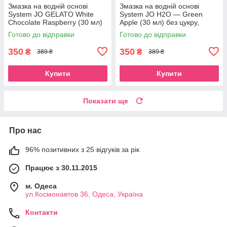
Змазка на водній основі
Змазка на водній основі
System JO GELATO White
System JO H2O — Green
Chocolate Raspberry (30 мл)
Apple (30 мл) без цукру,
без цукру та парабенів
рослинний гліцерин
Готово до відправки
Готово до відправки
350
350
₴
₴
389 ₴
389 ₴
Купити
Купити
Показати ще
Про нас
96% позитивних з 25 відгуків за рік
Працює з 30.11.2015
м. Одеса
ул.Космонавтов 36, Одеса, Україна
Контакти