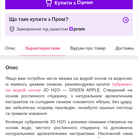
Купити з
Що таке купити з Пром?
Замовлення під захистом
Опис
Характеристики
Відгуки про товар
Доставка
Опис
Якщо вам потрібна чиста змазка на водній основі та водночас
із якимось цікавим смаком, рекомендуємо купити
лубрикант
на водній основі
JO H2O — GREEN APPLE. Створений на
основі рослинного гліцерину, з натуральним ароматичним
екстрактом та солодким смаком соковитого яблука, без цукру,
він забезпечує яскраву прелюдію, незабутні оральні пестощі
та тривале ковзання.
Колекція лубрикантів JO H2O з різними смаками створена на
основі води, чистого рослинного гліцерину та доповнена
натуральними ароматичними екстрактами. Насичений смак