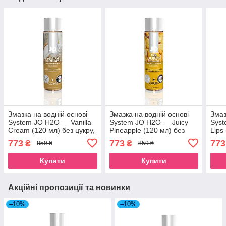
Змазка на водній основі
Змазка на водній основі
Змаз
System JO H2O — Vanilla
System JO H2O — Juicy
Sys
Cream (120 мл) без цукру,
Pineapple (120 мл) без
Lips
рослинний гліцерин
цукру, рослинний гліцерин
росл
773
773
773
₴
₴
859 ₴
859 ₴
SO1778
SO1675
SO1
Купити
Купити
Акційні пропозиції та новинки
–10%
–10%