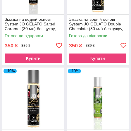
Змазка на водній основі
Змазка на водній основі
System JO GELATO Salted
System JO GELATO Double
Caramel (30 мл) без цукру,
Chocolate (30 мл) без цукру,
парабенів та пропіленглік
парабенів та гліколю SO3504
Готово до відправки
Готово до відправки
SO1465
350
350
₴
₴
389 ₴
389 ₴
Купити
Купити
–10%
–10%