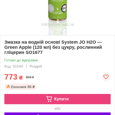
Змазка на водній основі System JO H2O —
Green Apple (120 мл) без цукру, рослинний
гліцерин SO1677
Готово до відправки
Код: S1540
Роздріб
773
₴
859 ₴
Економія
86 ₴
Купити
або