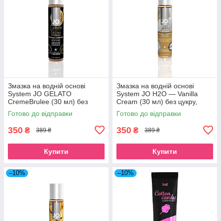
Змазка на водній основі
Змазка на водній основі
System JO GELATO
System JO H2O — Vanilla
CremeBrulee (30 мл) без
Cream (30 мл) без цукру,
цукру, парабенів та
рослинний гліцерин SO1480
Готово до відправки
Готово до відправки
пропіленгліколю SO1462
350
350
₴
₴
389 ₴
389 ₴
Купити
Купити
–10%
–10%