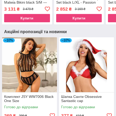
Malwia Bikini black S/M —
Set black L/XL - Passion
Set 
Passion, бра та трусики
топ, трусики та пояс для
топ,
3 131
2 852
2 8
₴
₴
3 479 ₴
3 169 ₴
SO5763
па SO5373
пан
Купити
Купити
Акційні пропозиції та новинки
–10%
–10%
Комплект JSY WW7006 Black
Шапка Санти Obsessive
One Size
Santastic cap
Готово до відправки
Готово до відправки
269
377
₴
₴
299 ₴
419 ₴