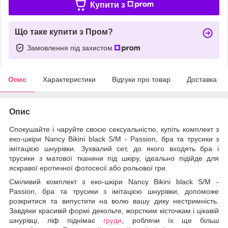
Купити з
Що таке купити з Пром?
Замовлення під захистом
Опис
Характеристики
Відгуки про товар
Доставка
Опис
Спокушайте і чаруйте своєю сексуальністю, купіть комплект з
еко-шкіри Nancy Bikini black S/M - Passion, бра та трусики з
імітацією шнурівки. Зухвалий сет, до якого входять бра і
трусики з матової тканини під шкіру, ідеально підійде для
яскравої еротичної фотосесії або рольової гри.
Сміливий комплект з еко-шкіри Nancy Bikini black S/M -
Passion, бра та трусики з імітацією шнурівки, допоможе
розкритися та випустити на волю вашу дику нестримність.
Завдяки красивій формі декольте, жорстким кісточкам і цікавій
шнурівці, ліф піднімає
груди
, роблячи їх ще більш