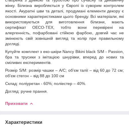
жінку. Білизна виробляється у Європі із суворим контролем
якості. Акуратні шви та деталі, продумані елементи декору є
основними характеристиками цього бренду. Всі матеріали, які
використовуються для виготовлення білизни, мають
сертифікат OECO-TEX, тобто вони перевірені на
алергенність, пофарбовані стійкою фарбою, довгий час не
змінюють свій зовнішній вигляд та колір при правильному
догляді.
Купуйте комплект з еко-шкіри Nancy Bikini black S/M - Passion,
бра та трусики з імітацією шнурівки, вперед до нових та
сміливих експериментів.
Розмір S/M: розмір чашки – A/C; об'єм талії – від 60 до 72 см;
об'єм стегон – від 88 до 100 см
Cклад: поліуретан - 60%; поліестер – 40%.
Догляд: ручне прання.
Приховати
Характеристики