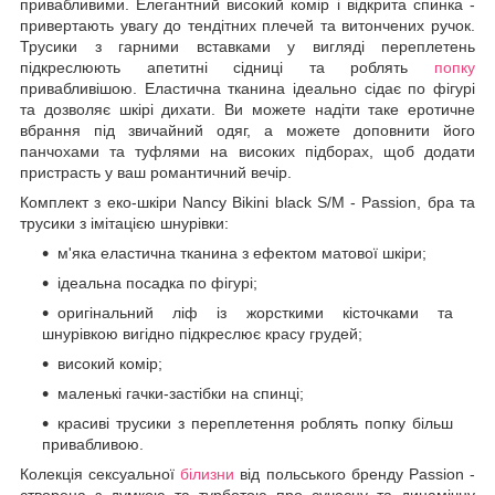
привабливими. Елегантний високий комір і відкрита спинка -
привертають увагу до тендітних плечей та витончених ручок.
Трусики з гарними вставками у вигляді переплетень
підкреслюють апетитні сідниці та роблять
попку
привабливішою. Еластична тканина ідеально сідає по фігурі
та дозволяє шкірі дихати. Ви можете надіти таке еротичне
вбрання під звичайний одяг, а можете доповнити його
панчохами та туфлями на високих підборах, щоб додати
пристрасть у ваш романтичний вечір.
Комплект з еко-шкіри Nancy Bikini black S/M - Passion, бра та
трусики з імітацією шнурівки:
м'яка еластична тканина з ефектом матової шкіри;
ідеальна посадка по фігурі;
оригінальний ліф із жорсткими кісточками та
шнурівкою вигідно підкреслює красу грудей;
високий комір;
маленькі гачки-застібки на спинці;
красиві трусики з переплетення роблять попку більш
привабливою.
Колекція сексуальної
білизни
від польського бренду Passion -
створена з думкою та турботою про сучасну та динамічну