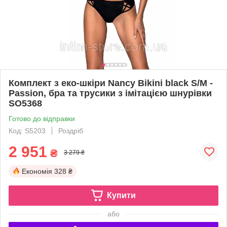
Комплект з еко-шкіри Nancy Bikini black S/M -
Passion, бра та трусики з імітацією шнурівки
SO5368
Готово до відправки
Код: S5203
Роздріб
2 951
₴
3 279 ₴
Економія
328 ₴
Купити
або