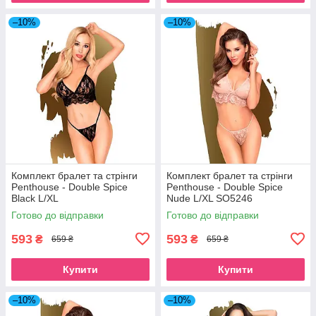
–10%
–10%
Комплект бралет та стрінги
Комплект бралет та стрінги
Penthouse - Double Spice
Penthouse - Double Spice
Black L/XL
Nude L/XL SO5246
Готово до відправки
Готово до відправки
593
593
₴
₴
659 ₴
659 ₴
Купити
Купити
–10%
–10%