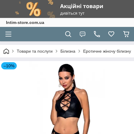
Intim-store.com.ua
Товари та послуги
Білизна
Еротичне жіночу білизну
–10%