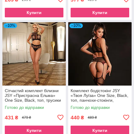
Купити
Купити
–10%
–10%
Сітчастий комплект білизни
Комплект бодістокінг JSY
JSY «Пристрасна Ельма»
«Твоя Луїза» One Size, Black,
One Size, Black, топ, трусики
топ, панчохи-стокінги,
з високою посадкою SO8346
імітація гартерів, сіт SO9262
Готово до відправки
Готово до відправки
431
440
₴
₴
479 ₴
489 ₴
Купити
Купити