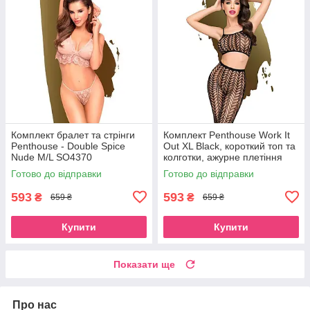
Комплект бралет та стрінги
Комплект Penthouse Work It
Penthouse - Double Spice
Out XL Black, короткий топ та
Nude M/L SO4370
колготки, ажурне плетіння
SO6448
Готово до відправки
Готово до відправки
593
593
₴
₴
659 ₴
659 ₴
Купити
Купити
Показати ще
Про нас