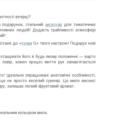
нтності вечірці?
 подарунок, стильний
аксесуар
для тематичних
озитивних людей! Додасть грайливості атмосфері
ий!
істане до «
точки
G» твого настрою! Подарує нові
озташувати його в будь-якому положенні — варто
, повір, кожен процес миття рук запам’ятається
! Ідеально опрацьовані анатомічні особливості,
 це не просто веселий сувенір. Це мило високої
кіру, залишає легкий фруктовий аромат.
 реальним кольором мила.