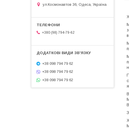
ул.Космонавтов 36, Одеса, Україна
Х
М
з
+380 (98) 794-79-62
в
М
п
М
п
+38 098 794 79 62
н
+38 098 794 79 62
П
+38 098 794 79 62
с
я
В
M
В
З
Х
М