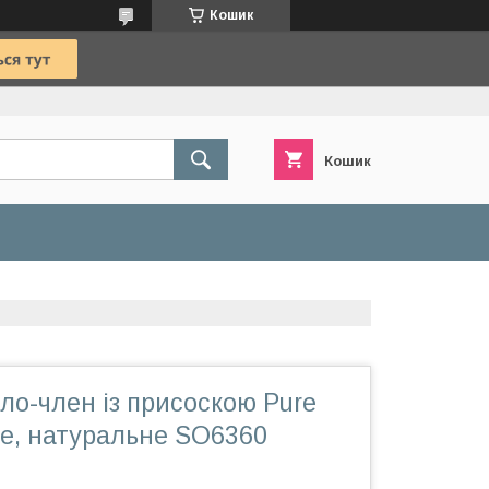
Кошик
Кошик
о-член із присоскою Pure
lue, натуральне SO6360