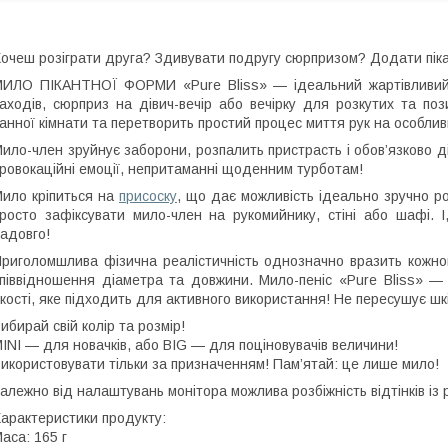
очеш розіграти друга? Здивувати подругу сюрпризом? Додати піка
ИЛО ПІКАНТНОЇ ФОРМИ «Pure Bliss» — ідеальний жартівливий
аходів, сюрприз на дівич-вечір або вечірку для розкутих та п
анної кімнати та перетворить простий процес миття рук на особлив
ило-член зруйнує заборони, розпалить пристрасть і обов’язково д
ровокаційні емоції, непритаманні щоденним турботам!
ило кріпиться на
присоску
, що дає можливість ідеально зручно р
росто зафіксувати мило-член на рукомийнику, стіні або шафі. І
адовго!
риголомшлива фізична реалістичність однозначно вразить кожного
піввідношення діаметра та довжини. Мило-пеніс «Pure Bliss» —
кості, яке підходить для активного використання! Не пересушує ш
ибирай свій колір та розмір!
INI — для новачків, або BIG — для поціновувачів величини!
икористовувати тільки за призначенням! Пам’ятай: це лише мило!
алежно від налаштувань монітора можлива розбіжність відтінків із
арактеристики продукту:
аса: 165 г