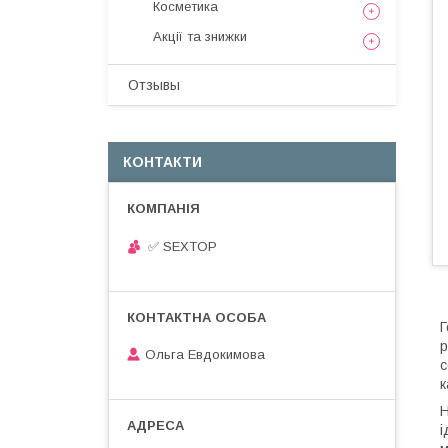
Косметика
Акції та знижки
Отзывы
КОНТАКТИ
✅ SEXTOP
Г
р
Ольга Евдокимова
с
к
Н
і