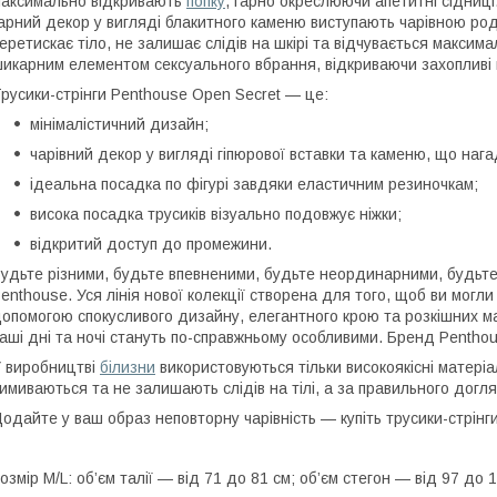
аксимально відкривають
попку
, гарно окреслюючи апетитні сідниці
арний декор у вигляді блакитного каменю виступають чарівною ро
еретискає тіло, не залишає слідів на шкірі та відчувається максим
икарним елементом сексуального вбрання, відкриваючи захопливі
русики-стрінги Penthouse Open Secret — це:
мінімалістичний дизайн;
чарівний декор у вигляді гіпюрової вставки та каменю, що нага
ідеальна посадка по фігурі завдяки еластичним резиночкам;
висока посадка трусиків візуально подовжує ніжки;
відкритий доступ до промежини.
удьте різними, будьте впевненими, будьте неординарними, будьте
enthouse. Уся лінія нової колекції створена для того, щоб ви могл
опомогою спокусливого дизайну, елегантного крою та розкішних мат
аші дні та ночі стануть по-справжньому особливими. Бренд Pentho
 виробництві
білизни
використовуються тільки високоякісні матеріал
имиваються та не залишають слідів на тілі, а за правильного догля
одайте у ваш образ неповторну чарівність — купіть трусики-стрінг
озмір M/L: об’єм талії — від 71 до 81 см; об’єм стегон — від 97 до 