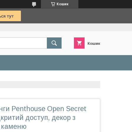
Кошик
Кошик
нги Penthouse Open Secret
дкритий доступ, декор з
 каменю