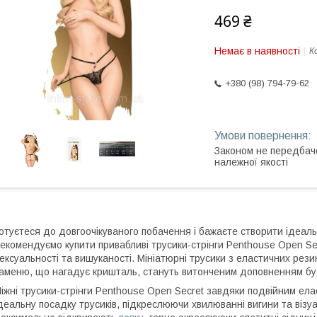
469 ₴
Немає в наявності
К
+380 (98) 794-79-62
Законом не передбач
належної якості
отуєтеся до довгоочікуваного побачення і бажаєте створити ідеал
екомендуємо купити привабливі трусики-стрінги Penthouse Open Sec
ексуальності та вишуканості. Мініатюрні трусики з еластичних рези
аменю, що нагадує кришталь, стануть витонченим доповненням бу
іжні трусики-стрінги Penthouse Open Secret завдяки подвійним е
деальну посадку трусиків, підкреслюючи хвилюванні вигини та візу