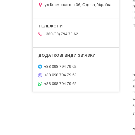
м
ул.Космонавтов 36, Одеса, Україна
г
п
ш
Т
+380 (98) 794-79-62
+38 098 794 79 62
Б
+38 098 794 79 62
P
+38 098 794 79 62
д
в
У
в
Д
Р