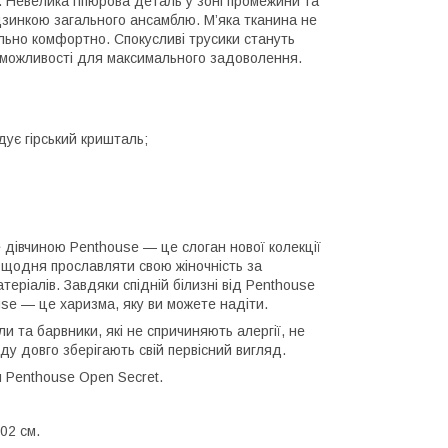
. Невелика гіпюрова деталь у зоні промежини та
дзинкою загального ансамблю. М’яка тканина не
ально комфортно. Спокусливі трусики стануть
 можливості для максимального задоволення.
дує гірський кришталь;
 дівчиною Penthouse — це слоган нової колекції
и щодня прославляти свою жіночність за
еріалів. Завдяки спідній білизні від Penthouse
use — це харизма, яку ви можете надіти.
и та барвники, які не спричиняють алергії, не
ду довго зберігають свій первісний вигляд.
и Penthouse Open Secret.
102 см.