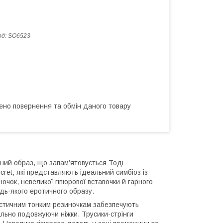
од:
SO6523
ено повернення та обмін даного товару
ьний образ, що запам’ятовується Тоді
ret, які представляють ідеальний симбіоз із
ночок, невеликої гіпюрової вставочки й гарного
дь-якого еротичного образу.
ластичним тонким резиночкам забезпечують
ально подовжуючи ніжки. Трусики-стрінги