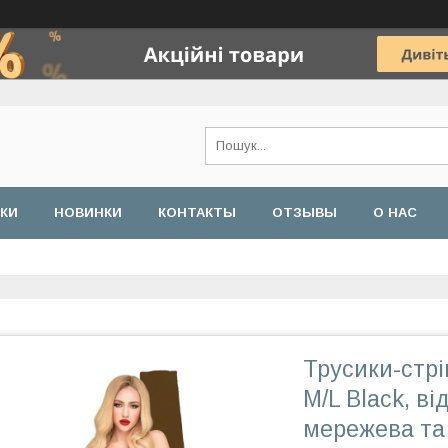
ДКИ
НОВИНКИ
КОНТАКТЫ
ОТЗЫВЫ
О НАС
Трусики-стрі
M/L Black, ві
мережева та