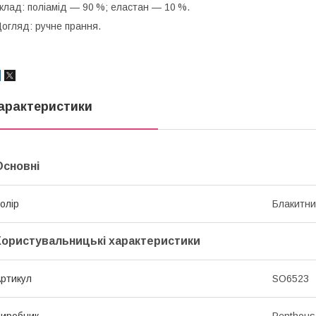
клад: поліамід — 90 %; еластан — 10 %.
огляд: ручне прання.
арактеристики
Основні
олір
Блакитн
Користувальницькі характеристики
ртикул
SO6523