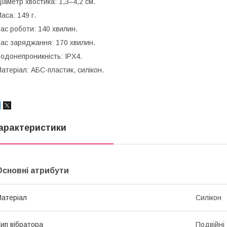
іаметр хвостика: 1,3–4,2 см.
аса: 149 г.
ас роботи: 140 хвилин.
ас заряджання: 170 хвилин.
одонепроникність: IPX4.
атеріал: АБС-пластик, силікон.
арактеристики
Основні атрибути
атеріал
Силікон
ип вібратора
Подвійні