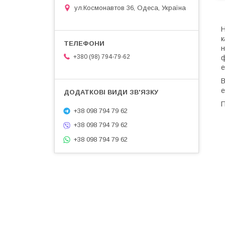
ул.Космонавтов 36, Одеса, Україна
Н
к
н
+380 (98) 794-79-62
ф
е
В
е
П
+38 098 794 79 62
+38 098 794 79 62
+38 098 794 79 62