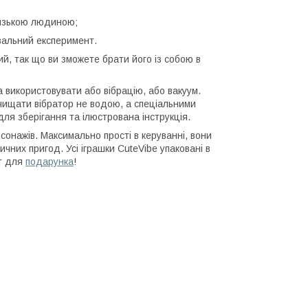
близькою людиною;
вальний експеримент.
ий, так що ви зможете брати його із собою в
 використовувати або вібрацію, або вакуум.
очищати вібратор не водою, а спеціальними
для зберігання та ілюстрована інструкція.
сонажів. Максимально прості в керуванні, вони
тичних пригод. Усі іграшки CuteVibe упаковані в
нт для
подарунка
!