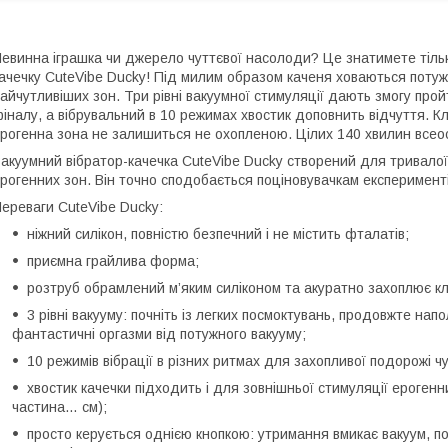
евинна іграшка чи джерело чуттєвої насолоди? Це знатимете тільк
ачечку CuteVibe Ducky! Під милим образом каченя ховаються потуж
айчутливіших зон. Три рівні вакуумної стимуляції дають змогу про
іналу, а вібрувальний в 10 режимах хвостик доповнить відчуття. Клі
рогенна зона не залишиться не охопленою. Цілих 140 хвилин все
акуумний вібратор-качечка CuteVibe Ducky створений для тривалої
рогенних зон. Він точно сподобається поціновувачкам експерименті
ереваги CuteVibe Ducky:
ніжний силікон, повністю безпечний і не містить фталатів;
приємна грайлива форма;
розтруб обрамлений м’яким силіконом та акуратно захоплює клі
3 рівні вакууму: почніть із легких посмоктувань, продовжте на
фантастичні оргазми від потужного вакууму;
10 режимів вібрації в різних ритмах для захопливої подорожі 
хвостик качечки підходить і для зовнішньої стимуляції ерогенн
частина… см);
просто керується однією кнопкою: утримання вмикає вакуум, под