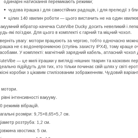
одинарні натискання перемикають режими;
чудова іграшка і для самостійних радощів, і для прелюдії з 
цілих 140 хвилин роботи — цього вистачить не на один хвилю
акуумний вібратор-качечка CuteVibe Ducky досить невеликий і легк
удь-які поїздки. Для цього в комплекті є гарний та міцний чохол.
верніть увагу: мотори працюють за чергою, тобто одночасно можна
грашка не є водонепроникною (ступінь захисту IPX4), тому краще 
асобами. У комплекті: магнітний зарядний кабель, атласний чохол 
uteVibe — це милі іграшки у вигляді няшних тварин та казкових пер
деально підійдуть для тих, хто тільки починає свій шлях у світі еро
кісні коробки з цікавим стилізованим зображенням. Чудовий варіа
 мотори.
 рівні інтенсивності вакууму.
0 режимів вібрацій.
агальні розміри: 9,75×8,65×5,7 см.
іаметр розтруба: 1,2 см.
овжина хвостика: 5 см.