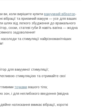
и ви, коли вирішите купити
вакуумний вібратор
-
ні вібрації та приємний вакуум — усе для ваших
йти шлях від легкого збудження до вражального
тор, соски, статеві губи й навіть вагіна — жодна
осяжного задоволення!
 насолоди та стимуляції найрізноманітніших
в!
тор для вакуумної стимуляції;
полегливою стимуляцією та отримайте свої
чутливими
точками
вашого тіла;
их зон, і для неглибокого введення (ввідна
війне натискання вмикає вібрації, короткі