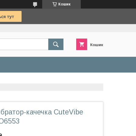
Кошик
Кошик
братор-качечка CuteVibe
SO6553