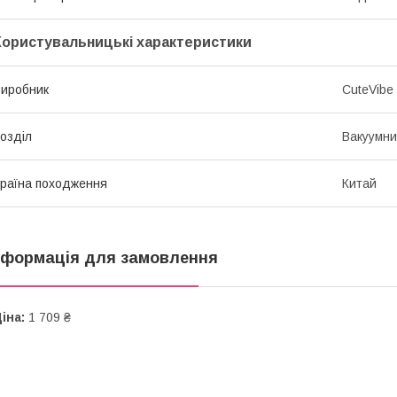
Користувальницькі характеристики
иробник
CuteVibe 
озділ
Вакуумни
раїна походження
Китай
нформація для замовлення
іна:
1 709 ₴