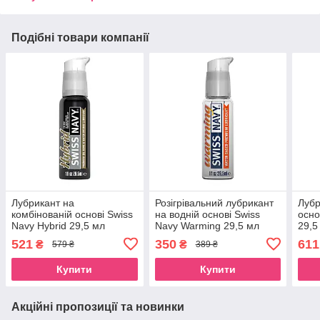
Подібні товари компанії
Лубрикант на
Розігрівальний лубрикант
Лубр
комбінованій основі Swiss
на водній основі Swiss
осно
Navy Hybrid 29,5 мл
Navy Warming 29,5 мл
29,5
SO5682
521
350
611
₴
₴
579 ₴
389 ₴
Купити
Купити
Акційні пропозиції та новинки