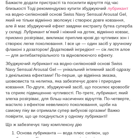
Бажаєте додати пристрасті та посилити відчуття під час
близькості Тоді рекомендуємо купити збуджуючий
лубрикант
на водно-силіконовій основі Swiss Navy Sensual Arousal Gel,
який не тільки відмінно зволожує і створює довге ковзання,
але й має збуджуючий ефект завдяки екстракту бутеа суперба
у складі. Лубрикант м'який і ніжний на дотик, відмінно ковзає,
приємно розігріває, викликає приплив крові до чутливих зон і
створює легке поколювання. І все це — один засіб у зручному
флаконі з дозатором! Додатковий інгредієнт — сік листя алое
— для антибактеріального та відновлюючого ефекту.
Збуджуючий лубрикант на водно-силіконовій основі Swiss
Navy Sensual Arousal Gel — унікальний інтимний засіб одразу
з декількома ефектами! По-перше, це відмінна змазка,
шовковиста та нелипка, яка забезпечує довге і природне
ковзання. По-друге, збуджуючий засіб, що посилює кровообіг
та сприяє підвищенню чутливості. По-третє, лубрикант, який
злегка розігріває, для більш насичених відчуттів. По-четверте,
мастило з ефектом невеликого поколювання, щоби на
самому піку ви отримали супер вибухові оргазми! Важко
повірити, що це поєднується у одному лубриканті!
Що ж забезпечує таку комплексну дію
Основа лубриканта — вода плюс силікон, що