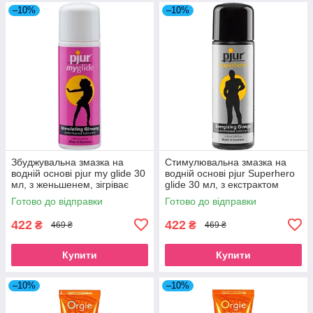
–10%
–10%
Збуджувальна змазка на
Стимулювальна змазка на
водній основі pjur my glide 30
водній основі pjur Superhero
мл, з женьшенем, зігріває
glide 30 мл, з екстрактом
PJ10550
гінкго білоба PJ10580
Готово до відправки
Готово до відправки
422
422
₴
₴
469 ₴
469 ₴
Купити
Купити
–10%
–10%