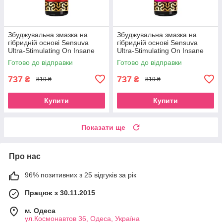
Збуджувальна змазка на
Збуджувальна змазка на
гібридній основі Sensuva
гібридній основі Sensuva
Ultra-Stimulating On Insane
Ultra-Stimulating On Insane
Cherry Pop (57 мл) SO3272
(57 мл) SO3270
Готово до відправки
Готово до відправки
737
737
₴
₴
819 ₴
819 ₴
Купити
Купити
Показати ще
Про нас
96% позитивних з 25 відгуків за рік
Працює з 30.11.2015
м. Одеса
ул.Космонавтов 36, Одеса, Україна