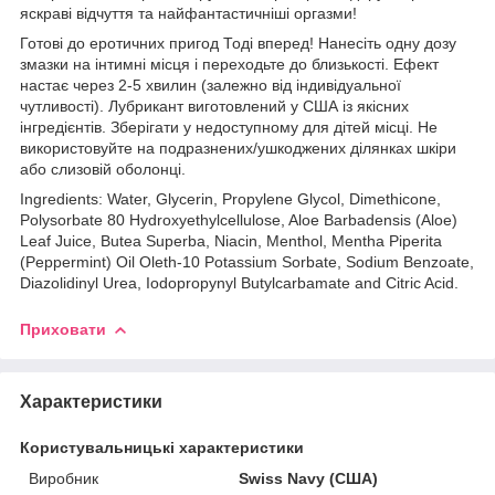
яскраві відчуття та найфантастичніші оргазми!
Готові до еротичних пригод Тоді вперед! Нанесіть одну дозу
змазки на інтимні місця і переходьте до близькості. Ефект
настає через 2-5 хвилин (залежно від індивідуальної
чутливості). Лубрикант виготовлений у США із якісних
інгредієнтів. Зберігати у недоступному для дітей місці. Не
використовуйте на подразнених/ушкоджених ділянках шкіри
або слизовій оболонці.
Ingredients: Water, Glycerin, Propylene Glycol, Dimethicone,
Polysorbate 80 Hydroxyethylcellulose, Aloe Barbadensis (Aloe)
Leaf Juice, Butea Superba, Niacin, Menthol, Mentha Piperita
(Peppermint) Oil Oleth-10 Potassium Sorbate, Sodium Benzoate,
Diazolidinyl Urea, Iodopropynyl Butylcarbamate and Citric Acid.
Приховати
Характеристики
Користувальницькі характеристики
Виробник
Swiss Navy (США)