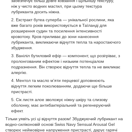
забезпечує більш довге ковзання і щільнішу текстуру,
ніж у чисто водних мастил, при цьому текстура
лубриканта досить ніжна.
Екстракт бутеа суперба — унікальної рослини, яка
вже багато років використовується в Таїланді для
розширення судин та посилення інтенсивності
кровотоку. Кров приливає до зони нанесення
лубриканта, викликаючи відчуття тепла та наростаючого
збудження.
Ваніліл бутиловий ефір — компонент, що розігріває, з
пролонгованим ефектом і низьким потенціалом
подразнення. Він створює відчуття тепла та не викликає
алергію.
Ментол та масло м'яти перцевої доповнюють
відчуття легким поколюванням, додаючи ще більше
пристрасті.
Сік листя алое зволожує ніжну шкіру та слизову
оболонку, має антибактеріальний та регенеруючий
ефект.
Тільки уявіть усі ці відчуття разом! Збуджуючий лубрикант на
водно-силіконовій основі Swiss Navy Sensual Arousal Gel
створює неймовірне напруження пристрасті, дарує гарячі