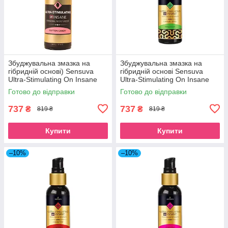
Збуджувальна змазка на
Збуджувальна змазка на
гібридній основі) Sensuva
гібридній основі Sensuva
Ultra-Stimulating On Insane
Ultra-Stimulating On Insane
Cotton Candy (57 мл) SO7841
Caramel Apple (57 мл)
Готово до відправки
Готово до відправки
SO3271
737
737
₴
₴
819 ₴
819 ₴
Купити
Купити
–10%
–10%