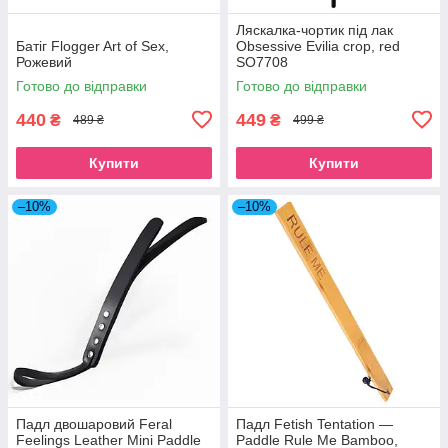
Ляскалка-чортик під лак
Батіг Flogger Art of Sex,
Obsessive Evilia crop, red
Рожевий
SO7708
Готово до відправки
Готово до відправки
440
449
₴
₴
489 ₴
499 ₴
Купити
Купити
–10%
–10%
Падл двошаровий Feral
Падл Fetish Tentation —
Feelings Leather Mini Paddle
Paddle Rule Me Bamboo,