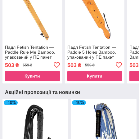
Падл Fetish Tentation —
Падл Fetish Tentation —
Падл
Paddle Rule Me Bamboo,
Paddle 5 Holes Bamboo,
Padd
упакований у ПЕ пакет
упакований у ПЕ пакет
Bamb
SO7007
SO7008
паке
503
503
503
₴
₴
559 ₴
559 ₴
Купити
Купити
Акційні пропозиції та новинки
–10%
–10%