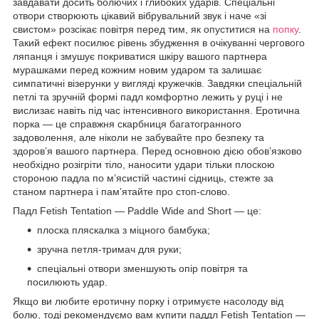
завдавати досить болючих і глибоких ударів. Спеціальні
отвори створюють цікавий вібрувальний звук і наче «зі
свистом» розсікає повітря перед тим, як опуститися на
попку
.
Такий ефект посилює рівень збудження в очікуванні чергового
ляпанця і змушує покриватися шкіру вашого партнера
мурашками перед кожним новим ударом та залишає
симпатичні візерунки у вигляді кружечків. Завдяки спеціальній
петлі та зручній формі падл комфортно лежить у руці і не
вислизає навіть під час інтенсивного використання. Еротична
порка — це справжня скарбниця багатогранного
задоволення, але ніколи не забувайте про безпеку та
здоров’я вашого партнера. Перед основною дією обов’язково
необхідно розігріти тіло, наносити удари тільки плоскою
стороною падла по м’ясистій частині сідниць, стежте за
станом партнера і пам’ятайте про стоп-слово.
Падл Fetish Tentation — Paddle Wide and Short — це:
плоска пляскалка з міцного бамбука;
зручна петля-тримач для руки;
спеціальні отвори зменшують опір повітря та
посилюють удар.
Якщо ви любите еротичну порку і отримуєте насолоду від
болю, тоді рекомендуємо вам купити паддл Fetish Tentation —