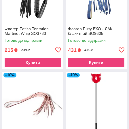
Флогер Fetish Tentation
Флогер Flirty ЕКО - ЛАК
Martinet Whip SO3733
блакитний SO9605
Готово до відправки
Готово до відправки
215
431
₴
₴
239 ₴
479 ₴
Купити
Купити
–10%
–10%