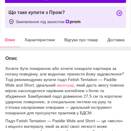
Що таке купити з Пром?
Замовлення під захистом
Опис
Характеристики
Відгуки про товар
Доставка
Опис
Хочете бути покараною або хочете покарати партнера за
погану поведінку, але водночас принести йому задоволення?
Тоді рекомендуємо купити падл Fetish Tentation — Paddle
Wide and Short, ідеальний
аксесуар
, який дасть змогу повною
мірою насолодитися чарівним коктейлем з болю та
збудження. Бамбуковий падл довжиною 27,5 см та короткою
ударною поверхнею, зі спеціальною петлею на руку та
п’ятьма наскрізними отворами — ідеальний інструмент
покарання для просунутих практиків у БДСМ.
Падл Fetish Tentation — Paddle Wide and Short — це «весло»
з міцного матеріалу, який за всієї своєї легкості може