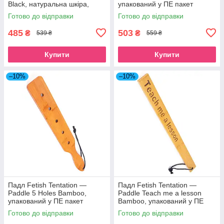
Black, натуральна шкіра,
упакований у ПЕ пакет
black SO8262
SO7007
Готово до відправки
Готово до відправки
485
503
₴
₴
539 ₴
559 ₴
Купити
Купити
–10%
–10%
Падл Fetish Tentation —
Падл Fetish Tentation —
Paddle 5 Holes Bamboo,
Paddle Teach me a lesson
упакований у ПЕ пакет
Bamboo, упакований у ПЕ
SO7008
пакет SO7009
Готово до відправки
Готово до відправки