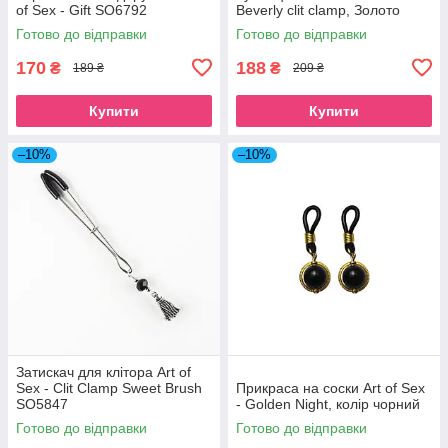
of Sex - Gift SO6792
Beverly clit clamp, Золото
SO6782
Готово до відправки
Готово до відправки
170
188
₴
₴
189 ₴
209 ₴
Купити
Купити
–10%
–10%
Затискач для клітора Art of
Sex - Clit Clamp Sweet Brush
Прикраса на соски Art of Sex
SO5847
- Golden Night, колір чорний
Готово до відправки
Готово до відправки