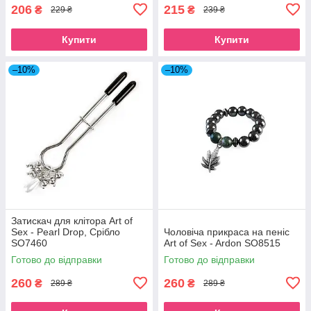
206
215
₴
₴
229 ₴
239 ₴
Купити
Купити
–10%
–10%
Затискач для клітора Art of
Sex - Pearl Drop, Срібло
Чоловіча прикраса на пеніс
SO7460
Art of Sex - Ardon SO8515
Готово до відправки
Готово до відправки
260
260
₴
₴
289 ₴
289 ₴