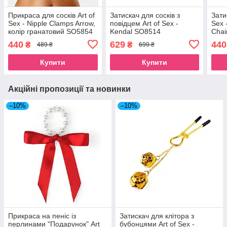
Прикраса для сосків Art of
Затискач для сосків з
Зати
Sex - Nipple Clamps Arrow,
повідцем Art of Sex -
Sex 
колір гранатовий SO5854
Kendal SO8514
Cha
440
629
440
₴
₴
489 ₴
699 ₴
Купити
Купити
Акційні пропозиції та новинки
–10%
–10%
Прикраса на пеніс із
Затискач для клітора з
перлинами "Подарунок" Art
бубонцями Art of Sex -