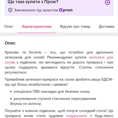
Що таке купити з Пром?
Замовлення під захистом
Опис
Характеристики
Відгуки про товар
Доставка
Опис
Красиво та боляче – ось, що потрібно для ідеальних
затискачів для сосків! Рекомендуємо купити
затискачі для
сосків
з підвіскою, які виглядають як дорога прикраса і при
цьому подарують вражаючі відчуття. Ступінь стиснення
регулюється.
Привабливі затискачі-прикраси на соски зроблять вашу БДСМ-
гру ще більш незабутньою і цікавою!
спеціальні ПВХ накладки для безпеки соска;
регулювання ступеня стиснення пересуванням
бігунка по затиску;
Пограйте з кожною підвіскою, щоб почути солодкий стогін! Ця
прикраса може стати чудовим
подарунком
з будь-якого