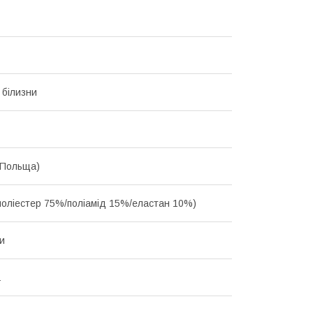
 білизни
(Польща)
(поліестер 75%/поліамід 15%/еластан 10%)
и
L