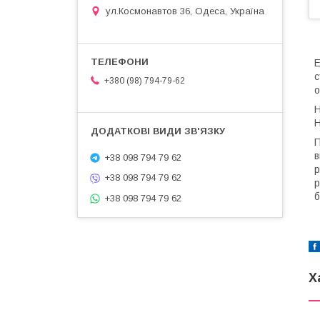
ул.Космонавтов 36, Одеса, Україна
Е
с
+380 (98) 794-79-62
о
Н
Н
П
в
+38 098 794 79 62
р
+38 098 794 79 62
р
б
+38 098 794 79 62
Х