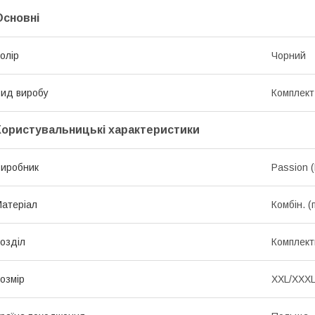
Основні
олір
Чорний
ид виробу
Комплект
Користувальницькі характеристики
иробник
Passion 
атеріал
Комбін. 
озділ
Комплект
озмір
XXL/XXX