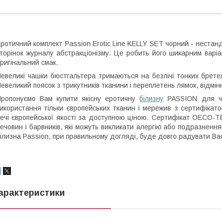
ротичний комплект Passion Erotic Line KELLY SET чорний - нестан
торінок журналу абстракціонізму. Це робить його шикарним варіа
ригінальний смак.
евеликі чашки бюстгальтера тримаються на безлічі тонких брете
евеликий поясок з трикутників тканини і переплетень лямок, відмінн
ропонуємо Вам купити якісну еротичну
білизну
PASSION для чол
икористання тільки європейських тканин і мережив з сертифіка
ечі європейської якості за доступною ціною. Сертифікат OECO-TE
ечовин і барвників, які можуть викликати алергію або подразнення
ілизна Passion, при правильному догляді, буде довго радувати В
арактеристики