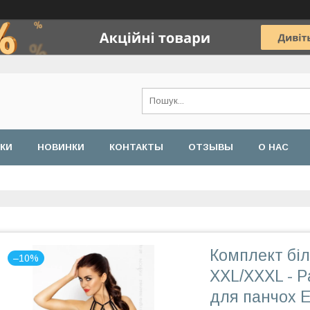
ДКИ
НОВИНКИ
КОНТАКТЫ
ОТЗЫВЫ
О НАС
Комплект біл
–10%
XXL/XXXL - P
для панчох 