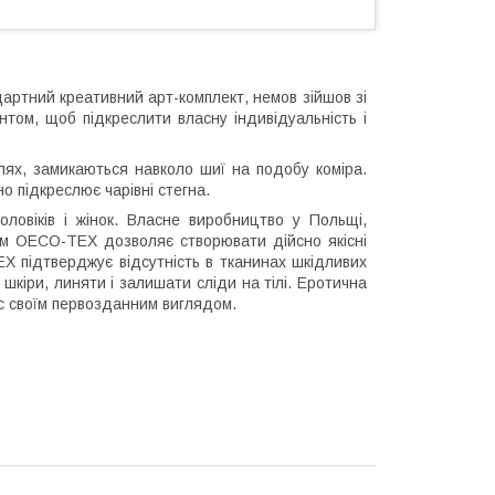
дартний креативний арт-комплект, немов зійшов зі
нтом, щоб підкреслити власну індивідуальність і
лях, замикаються навколо шиї на подобу коміра.
о підкреслює чарівні стегна.
овіків і жінок. Власне виробництво у Польщі,
том OECO-TEX дозволяє створювати дійсно якісні
X підтверджує відсутність в тканинах шкідливих
 шкіри, линяти і залишати сліди на тілі. Еротична
ас своїм первозданним виглядом.