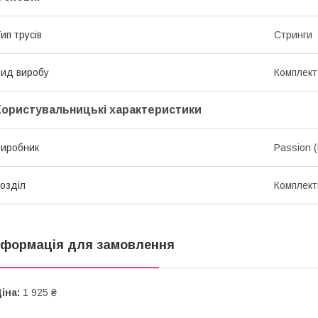
ип трусів
Стринги
ид виробу
Комплект
Користувальницькі характеристики
иробник
Passion 
озділ
Комплект
нформація для замовлення
іна:
1 925 ₴