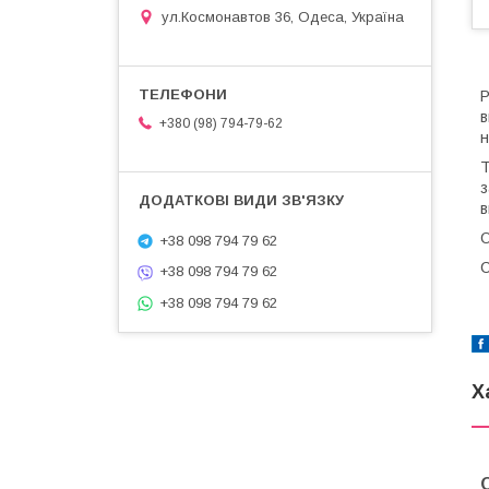
ул.Космонавтов 36, Одеса, Україна
Р
в
+380 (98) 794-79-62
н
Т
з
в
+38 098 794 79 62
С
+38 098 794 79 62
+38 098 794 79 62
Х