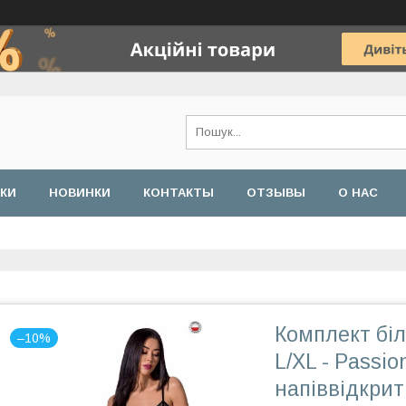
ДКИ
НОВИНКИ
КОНТАКТЫ
ОТЗЫВЫ
О НАС
Комплект біл
–10%
L/XL - Passion
напіввідкри