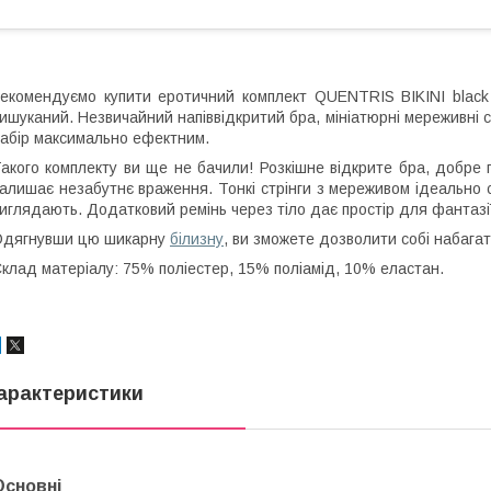
екомендуємо купити еротичний комплект QUENTRIS BIKINI black L
ишуканий. Незвичайний напіввідкритий бра, мініатюрні мереживні с
абір максимально ефектним.
акого комплекту ви ще не бачили! Розкішне відкрите бра, добре
алишає незабутнє враження. Тонкі стрінги з мереживом ідеально с
иглядають. Додатковий ремінь через тіло дає простір для фантазії
Одягнувши цю шикарну
білизну
, ви зможете дозволити собі набагато
клад матеріалу: 75% поліестер, 15% поліамід, 10% еластан.
арактеристики
Основні