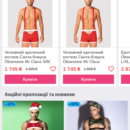
Чоловічий еротичний
Чоловічий еротичний
Ерот
костюм Санта-Клауса
костюм Санта-Клауса
Obse
Obsessive Mr Claus S/M,
Obsessive Mr Claus
L/XL
боксери на підтяжках,
2XL/3XL, боксери на
комі
1 745
1 745
2 8
₴
₴
1 939 ₴
1 939 ₴
шапочка з помп SO7294
підтяжках, шапочка з
оку
SO7296
Купити
Купити
Акційні пропозиції та новинки
–10%
–10%