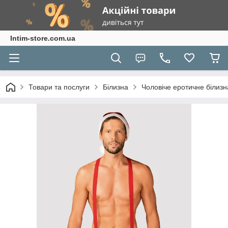
Intim-store.com.ua
Товари та послуги
Білизна
Чоловіче еротичне білизн