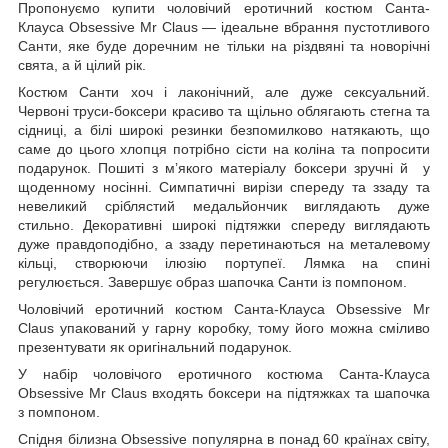
Пропонуємо купити чоловічий еротичний костюм Санта-
Клауса Obsessive Mr Claus — ідеальне вбрання пустотливого
Санти, яке буде доречним не тільки на різдвяні та новорічні
свята, а й цілий рік.
Костюм Санти хоч і лаконічний, але дуже сексуальний.
Червоні труси-боксери красиво та щільно облягають стегна та
сідниці, а білі широкі резинки безпомилково натякають, що
саме до цього хлопця потрібно сісти на коліна та попросити
подарунок. Пошиті з м’якого матеріалу боксери зручні й у
щоденному носінні. Симпатичні вирізи спереду та ззаду та
невеликий сріблястий медальйончик виглядають дуже
стильно. Декоративні широкі підтяжки спереду виглядають
дуже правдоподібно, а ззаду перетинаються на металевому
кільці, створюючи ілюзію портупеї. Лямка на спині
регулюється. Завершує образ шапочка Санти із помпоном.
Чоловічий еротичний костюм Санта-Клауса Obsessive Mr
Claus упакований у гарну коробку, тому його можна сміливо
презентувати як оригінальний подарунок.
У набір чоловічого еротичного костюма Санта-Клауса
Obsessive Mr Claus входять боксери на підтяжках та шапочка
з помпоном.
Спідня білизна Obsessive популярна в понад
60 країнах світу,