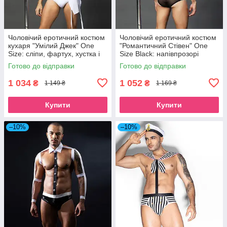
Чоловічий еротичний костюм
Чоловічий еротичний костюм
кухаря "Умілий Джек" One
"Романтичний Стівен" One
Size: сліпи, фартух, хустка і
Size Black: напівпрозорі
ковпак SO2266
трусики і маєчка SO2296
Готово до відправки
Готово до відправки
1 034
1 052
₴
₴
1 149 ₴
1 169 ₴
Купити
Купити
–10%
–10%