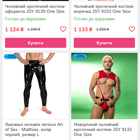
Чоловічий еротичний костюм
Чоловічий еротичний костюм
офіціанта JSY 9139 One Size
морячка JSY 9153 One Size
Готово до відправки
Готово до відправки
1 124
1 133
₴
₴
1 249 ₴
1 259 ₴
Купити
Купити
–10%
–10%
Лаковані чоловічі легінси Art
Новорічний чоловічий
of Sex - Matthias, колір
еротичний костюм JSY 9132
чорний, розмір L
One Size