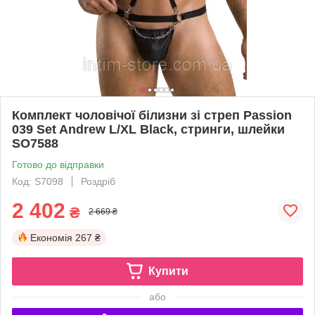
Комплект чоловічої білизни зі стреп Passion
039 Set Andrew L/XL Black, стринги, шлейки
SO7588
Готово до відправки
Код: S7098
Роздріб
2 402
₴
2 669 ₴
Економія
267 ₴
Купити
або