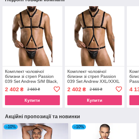
Комплект чоловічої
Комплект чоловічої
Комп
білизни зі стреп Passion
білизни зі стреп Passion
біли
039 Set Andrew S/M Black,
039 Set Andrew XXL/XXXL
Pass
стринги, шлейки SO7589
Black, стринги, шлейки
L/XL
2 402
2 402
4 1
₴
₴
2 669 ₴
2 669 ₴
SO7590
SO7
Купити
Купити
Акційні пропозиції та новинки
–10%
–10%