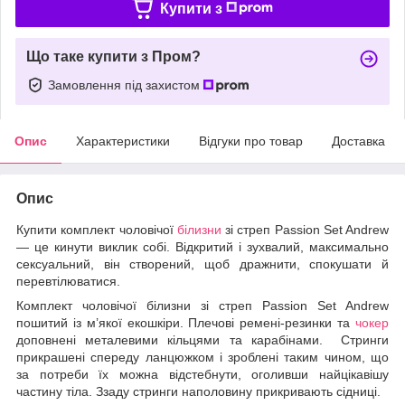
Купити з
Що таке купити з Пром?
Замовлення під захистом
Опис
Характеристики
Відгуки про товар
Доставка
Опис
Купити комплект чоловічої
білизни
зі стреп Passion Set Andrew
— це кинути виклик собі. Відкритий і зухвалий, максимально
сексуальний, він створений, щоб дражнити, спокушати й
перевтілюватися.
Комплект чоловічої білизни зі стреп Passion Set Andrew
пошитий із м’якої екошкіри. Плечові ремені-резинки та
чокер
доповнені металевими кільцями та карабінами. Стринги
прикрашені спереду ланцюжком і зроблені таким чином, що
за потреби їх можна відстебнути, оголивши найцікавішу
частину тіла. Ззаду стринги наполовину прикривають сідниці.