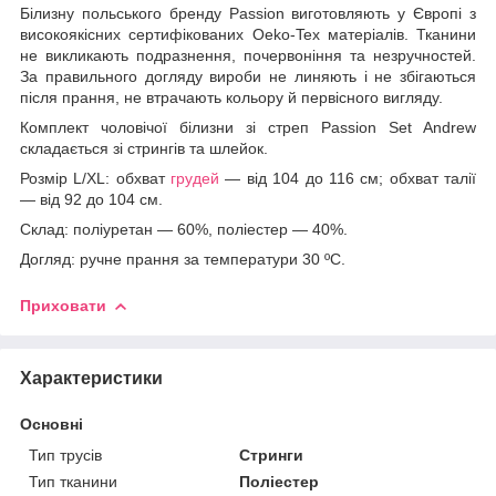
Білизну польського бренду Passion виготовляють у Європі з
високоякісних сертифікованих Oeko-Tex матеріалів. Тканини
не викликають подразнення, почервоніння та незручностей.
За правильного догляду вироби не линяють і не збігаються
після прання, не втрачають кольору й первісного вигляду.
Комплект чоловічої білизни зі стреп Passion Set Andrew
складається зі стрингів та шлейок.
Розмір L/XL: обхват
грудей
— від 104 до 116 см; обхват талії
— від 92 до 104 см.
Склад: поліуретан — 60%, поліестер — 40%.
Догляд: ручне прання за температури 30 ºС.
Приховати
Характеристики
Основні
Тип трусів
Стринги
Тип тканини
Поліестер