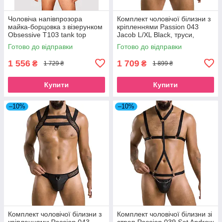
Чоловіча напівпрозора
Комплект чоловічої білизни з
майка-борцовка з візерунком
кріпленнями Passion 043
Obsessive T103 tank top
Jacob L/XL Black, труси,
S/M/L, чорна SO7311
шлейки SO7600
Готово до відправки
Готово до відправки
1 556
1 709
₴
₴
1 729 ₴
1 899 ₴
Купити
Купити
–10%
–10%
Комплект чоловічої білизни з
Комплект чоловічої білизни зі
кріпленнями Passion 043
стреп Passion 039 Set Andrew