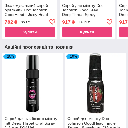
Зволожувальний спрей
Спрей для мінету Doc
Спре
оральний Doc Johnson
Johnson GoodHead
Joh
GoodHead - Juicy Head -
DeepThroat Spray -
Deep
Strawberries and
Mystical Mint 59 мл для
Cher
782
917
917
₴
₴
869 ₴
1 019 ₴
Champagne 59мл
глибокого мінету SO2799
глиб
Купити
Купити
Акційні пропозиції та новинки
–10%
–10%
Спрей для глибокого мінету
Спрей для мінету Doc
Intt Deep Throat Oral Spray
Johnson GoodHead Tingle
(12 мл) SO4896
Spray - Strawberry (29 мл) із