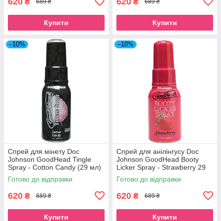
620
620
₴
₴
689 ₴
689 ₴
Купити
Купити
–10%
–10%
Спрей для мінету Doc
Спрей для анілінгусу Doc
Johnson GoodHead Tingle
Johnson GoodHead Booty
Spray - Cotton Candy (29 мл)
Licker Spray - Strawberry 29
із стимулювальним ефектом
мл
Готово до відправки
Готово до відправки
SO3495
620
620
₴
₴
689 ₴
689 ₴
Купити
Купити