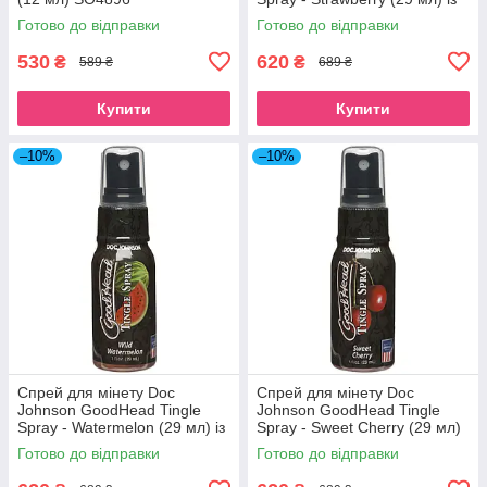
стимулюючим ефектом
Готово до відправки
Готово до відправки
SO3492
530
620
₴
₴
589 ₴
689 ₴
Купити
Купити
–10%
–10%
Спрей для мінету Doc
Спрей для мінету Doc
Johnson GoodHead Tingle
Johnson GoodHead Tingle
Spray - Watermelon (29 мл) із
Spray - Sweet Cherry (29 мл)
стимулювальним ефектом
із стимулювальним ефектом
Готово до відправки
Готово до відправки
SO3493
SO3494