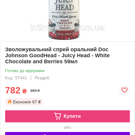
Зволожувальний спрей оральний Doc
Johnson GoodHead - Juicy Head - White
Chocolate and Berries 59мл
Готово до відправки
Код: S7441
Роздріб
782
₴
869 ₴
Економія
87 ₴
Купити
або