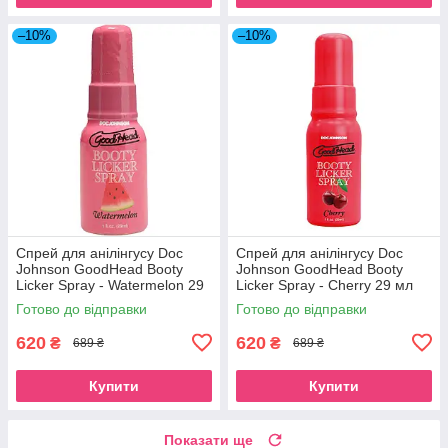
–10%
–10%
Спрей для анілінгусу Doc
Спрей для анілінгусу Doc
Johnson GoodHead Booty
Johnson GoodHead Booty
Licker Spray - Watermelon 29
Licker Spray - Cherry 29 мл
мл
Готово до відправки
Готово до відправки
620
620
₴
₴
689 ₴
689 ₴
Купити
Купити
Показати ще