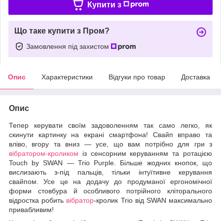
Купити з
Що таке купити з Пром?
Замовлення під захистом
Опис
Характеристики
Відгуки про товар
Доставка
Опис
Тепер керувати своїм задоволенням так само легко, як
скинути картинку на екрані смартфона! Свайп вправо та
вліво, вгору та вниз — усе, що вам потрібно для гри з
вібратором-кроликом
із сенсорним керуванням та ротацією
Touch by SWAN — Trio Purple. Більше жодних кнопок, що
вислизають з-під пальців, тільки інтуїтивне керування
свайпом. Усе це на додачу до продуманої ергономічної
форми стовбура й особливого потрійного кліторального
відростка робить
вібратор
-кролик Trio від SWAN максимально
привабливим!