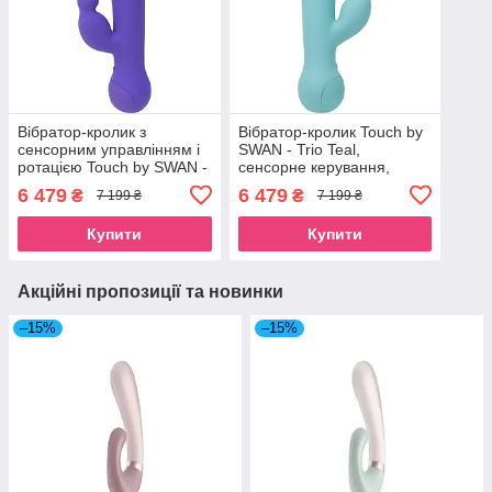
Вібратор-кролик з
Вібратор-кролик Touch by
сенсорним управлінням і
SWAN - Trio Teal,
ротацією Touch by SWAN -
сенсорне керування,
Duo Purple, глибока
ротація, діаметр 3,8 см
6 479
6 479
₴
₴
7 199 ₴
7 199 ₴
вібрація SO2729
SO7768
Купити
Купити
Акційні пропозиції та новинки
–15%
–15%