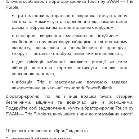
Ключові особливості вібратора-кролика Touch by SWAN — Trio
Purple:
три пелюстки кліторального відростка оточують зону
клітора та максимізують задоволення від використання
разом із вібрувальним та обертальним стовбуром;
сенсорне керування максимально інтуїтивне —
свайпання вгору-вниз керує вібрацією в кліторальному
відростку, підсилюючи та послабляючи її, праворуч-
ліворуч — ротацією стовбура, змінюючи інтенсивність;
для фіксації вибраної швидкості ротації чи сили
вібрації достатньо коротко натиснути кнопку над
сенсорною панеллю;
вібрація Trio є максимально потужною завдяки
використанню унікальної технології PowerBullet®.
Вібратор-кролик Trio, як і інші іграшки Swan, створені
безпечними, міцними та водночас ще й розкішними.
Подаруйте собі задоволення, купіть вібратор-кролик Touch by
SWAN — Trio Purple та вирушайте з ним до оргазмічних висот!
10 рівнів інтенсивності вібрації відростка.
5 швидкостей обертання ствола.