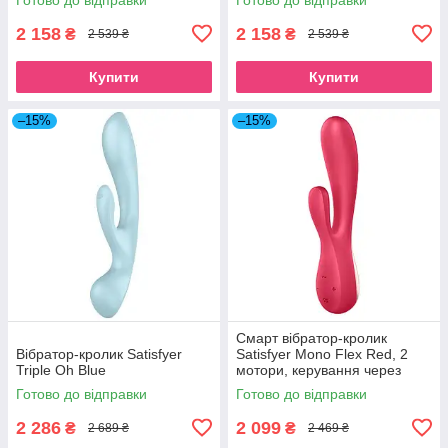
2 158
2 158
₴
₴
2 539 ₴
2 539 ₴
Купити
Купити
–15%
–15%
Смарт вібратор-кролик
Вібратор-кролик Satisfyer
Satisfyer Mono Flex Red, 2
Triple Oh Blue
мотори, керування через
інтернет SO3900
Готово до відправки
Готово до відправки
2 286
2 099
₴
₴
2 689 ₴
2 469 ₴