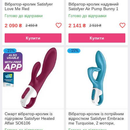
Вібратор-кролик Satisfyer
Вібратор-кролик надувний
Love Me Red
Satisfyer Air Pump Bunny 1
Готово до відправки
Готово до відправки
2 090
2 141
₴
₴
2 459 ₴
2 519 ₴
Купити
Купити
–15%
–15%
Смарт вібратор-кролик із
Вібратор-кролик із потрійним
підігрівом Satisfyer Heated
відростком Satisfyer Embrace
Affair SO6106
me Turquoise, 2 мотори,
діаметр 3,6 см SO6284
Готово до відправки
Готово до відправки