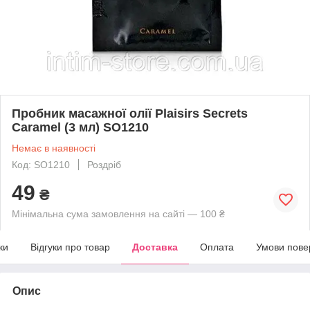
Пробник масажної олії Plaisirs Secrets
Caramel (3 мл) SO1210
Немає в наявності
Код: SO1210
Роздріб
49
₴
Мінімальна сума замовлення на сайті — 100 ₴
ки
Відгуки про товар
Доставка
Оплата
Умови пове
Опис