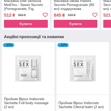
Масажна олія Sensuva
Масажна свічка Plaisirs
Маса
Me&You - Sweet Secrets
Secrets Pomegranate (80
Secr
(Pomegranate, Fig,
мл) подарункова
мл) 
Coconut & Plumeria) 59 мл
упаковка, керамічний
їсті
512
845
521
₴
₴
569 ₴
939 ₴
SO9832
посуд SO1850
пак
Купити
Купити
Акційні пропозиції та новинки
–10%
–10%
Пробник Bijoux Indiscrets
Sachette Full body massage
Пробник Bijoux Indiscrets
(2 мл)
Sachette Clitoral balm (2 мл)