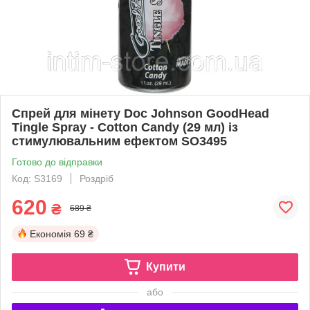
Спрей для мінету Doc Johnson GoodHead
Tingle Spray - Cotton Candy (29 мл) із
стимулювальним ефектом SO3495
Готово до відправки
Код: S3169
Роздріб
620
₴
689 ₴
Економія
69 ₴
Купити
або