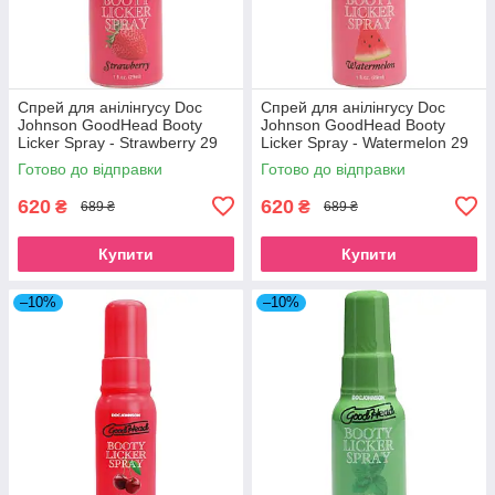
Спрей для анілінгусу Doc
Спрей для анілінгусу Doc
Johnson GoodHead Booty
Johnson GoodHead Booty
Licker Spray - Strawberry 29
Licker Spray - Watermelon 29
мл
мл
Готово до відправки
Готово до відправки
620
620
₴
₴
689 ₴
689 ₴
Купити
Купити
–10%
–10%