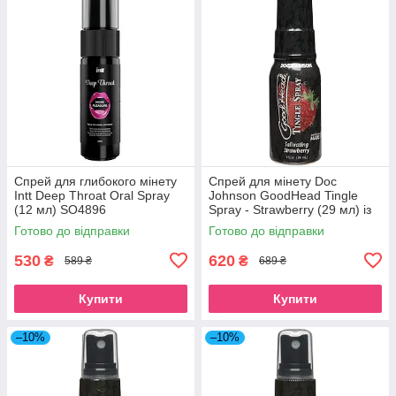
Спрей для глибокого мінету
Спрей для мінету Doc
Intt Deep Throat Oral Spray
Johnson GoodHead Tingle
(12 мл) SO4896
Spray - Strawberry (29 мл) із
стимулюючим ефектом
Готово до відправки
Готово до відправки
SO3492
530
620
₴
₴
589 ₴
689 ₴
Купити
Купити
–10%
–10%