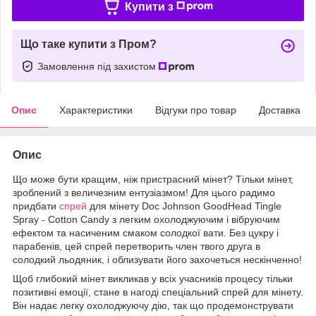
Купити з
Що таке купити з Пром?
Замовлення під захистом
Опис
Характеристики
Відгуки про товар
Доставка
Опис
Що може бути кращим, ніж пристрасний мінет? Тільки мінет,
зроблений з величезним ентузіазмом! Для цього радимо
придбати
спрей
для мінету Doc Johnson GoodHead Tingle
Spray - Cotton Candy з легким охолоджуючим і вібруючим
ефектом та насиченим смаком солодкої вати. Без цукру і
парабенів, цей спрей перетворить член твого друга в
солодкий льодяник, і облизувати його захочеться нескінченно!
Щоб глибокий мінет викликав у всіх учасників процесу тільки
позитивні емоції, стане в нагоді спеціальний спрей для мінету.
Він надає легку охолоджуючу дію, так що продемонструвати