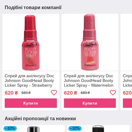
Подібні товари компанії
Спрей для анілінгусу Doc
Спрей для анілінгусу Doc
Спре
Johnson GoodHead Booty
Johnson GoodHead Booty
John
Licker Spray - Strawberry
Licker Spray - Watermelon
Lick
29 мл
29 мл
Cand
620
620
620
₴
₴
689 ₴
689 ₴
Купити
Купити
Акційні пропозиції та новинки
–10%
–10%