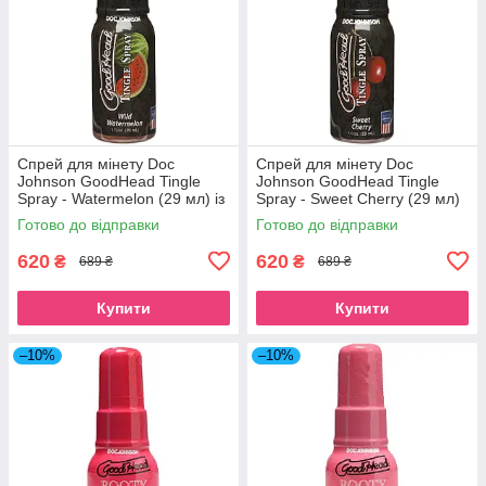
Спрей для мінету Doc
Спрей для мінету Doc
Johnson GoodHead Tingle
Johnson GoodHead Tingle
Spray - Watermelon (29 мл) із
Spray - Sweet Cherry (29 мл)
стимулювальним ефектом
із стимулювальним ефектом
Готово до відправки
Готово до відправки
SO3493
SO3494
620
620
₴
₴
689 ₴
689 ₴
Купити
Купити
–10%
–10%