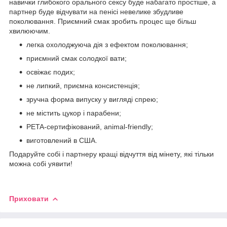
навички глибокого орального сексу буде набагато простіше, а
партнер буде відчувати на пенісі невелике збудливе
поколювання. Приємний смак зробить процес ще більш
хвилюючим.
легка охолоджуюча дія з ефектом поколювання;
приємний смак солодкої вати;
освіжає подих;
не липкий, приємна консистенція;
зручна форма випуску у вигляді спрею;
не містить цукор і парабени;
PETA-сертифікований, animal-friendly;
виготовлений в США.
Подаруйте собі і партнеру кращі відчуття від мінету, які тільки
можна собі уявити!
Приховати