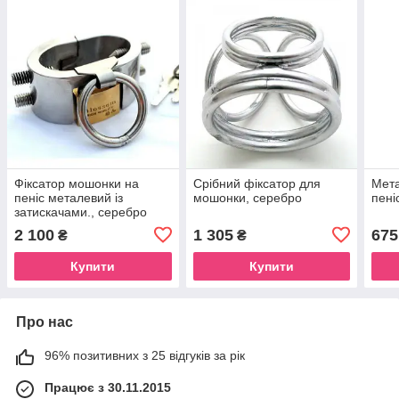
Фіксатор мошонки на
Срібний фіксатор для
Мета
пеніс металевий із
мошонки, серебро
пені
затискачами., серебро
2 100
1 305
675
₴
₴
Купити
Купити
Про нас
96% позитивних з 25 відгуків за рік
Працює з 30.11.2015