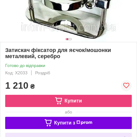
Затискач фіксатор для яєчок/мошонки
металевий, серебро
Готово до відправки
Код: X2033
Роздріб
1 210
₴
Купити
або
Купити з