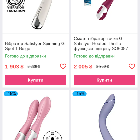
Смарт вібратор точки G
Вібратор Satisfyer Spinning G-
Satisfyer Heated Thrill з
Spot 1 Beige
функцією підігріву SO6087
Готово до відправки
Готово до відправки
1 903
2 005
₴
₴
2 239 ₴
2 359 ₴
Купити
Купити
–15%
–15%