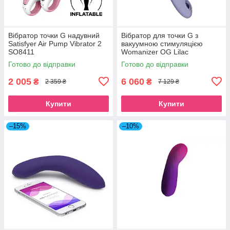
Вібратор точки G надувний
Вібратор для точки G з
Satisfyer Air Pump Vibrator 2
вакуумною стимуляцією
SO8411
Womanizer OG Lilac
Готово до відправки
Готово до відправки
2 005
6 060
₴
₴
2 359 ₴
7 129 ₴
Купити
Купити
–15%
–10%