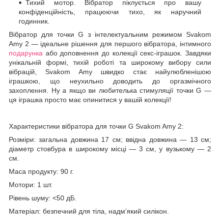
Тихий мотор. Вібратор піклується про вашу
конфіденційність, працюючи тихо, як наручний
годинник.
Вібратор для точки G з інтелектуальним режимом Svakom
Amy 2 — ідеальне рішення для першого вібратора, інтимного
подарунка
або доповнення до колекції секс-іграшок. Завдяки
унікальній формі, тихій роботі та широкому вибору сили
вібрацій, Svakom Amy швидко стає найулюбленішою
іграшкою, що неухильно доводить до оргазмічного
захоплення. Ну а якщо ви любителька стимуляції точки G —
ця іграшка просто має опинитися у вашій колекції!
Характеристики вібратора для точки G Svakom Amy 2:
Розміри: загальна довжина 17 см; ввідна довжина — 13 см;
діаметр стовбура в широкому місці — 3 см, у вузькому — 2
см.
Маса продукту: 90 г.
Мотори: 1 шт.
Рівень шуму: <50 дБ.
Матеріал: безпечний для тіла, надм’який силікон.