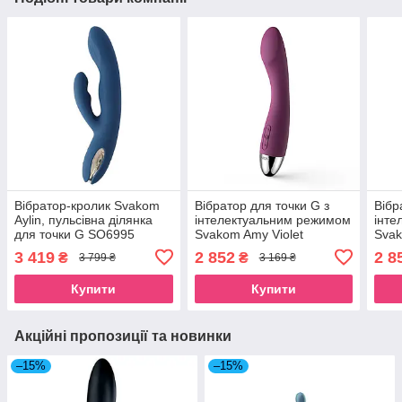
Вібратор-кролик Svakom
Вібратор для точки G з
Вібр
Aylin, пульсівна ділянка
інтелектуальним режимом
інте
для точки G SO6995
Svakom Amy Violet
Svak
SO4822
3 419
2 852
2 8
₴
₴
3 799 ₴
3 169 ₴
Купити
Купити
Акційні пропозиції та новинки
–15%
–15%