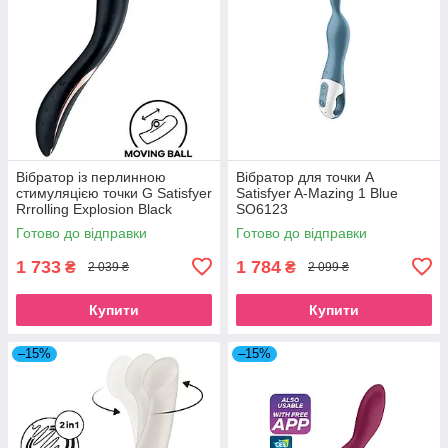
Вібратор із перлинною
Вібратор для точки А
стимуляцією точки G Satisfyer
Satisfyer A-Mazing 1 Blue
Rrrolling Explosion Black
SO6123
SO6074
Готово до відправки
Готово до відправки
1 733
1 784
₴
₴
2 039 ₴
2 099 ₴
Купити
Купити
–15%
–15%