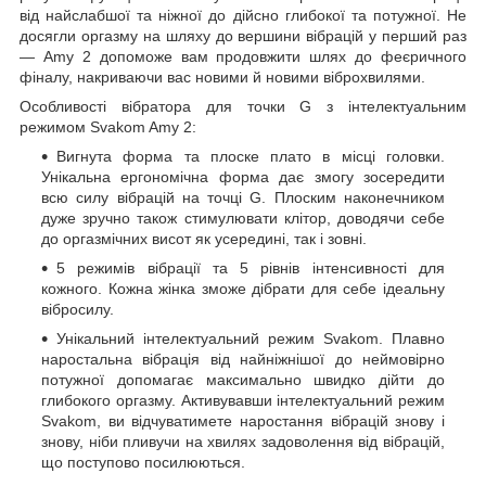
від найслабшої та ніжної до дійсно глибокої та потужної. Не
досягли оргазму на шляху до вершини вібрацій у перший раз
— Amy 2 допоможе вам продовжити шлях до феєричного
фіналу, накриваючи вас новими й новими віброхвилями.
Особливості вібратора для точки G з інтелектуальним
режимом Svakom Amy 2:
Вигнута форма та плоске плато в місці головки.
Унікальна ергономічна форма дає змогу зосередити
всю силу вібрацій на точці G. Плоским наконечником
дуже зручно також стимулювати клітор, доводячи себе
до оргазмічних висот як усередині, так і зовні.
5 режимів вібрації та 5 рівнів інтенсивності для
кожного. Кожна жінка зможе дібрати для себе ідеальну
вібросилу.
Унікальний інтелектуальний режим Svakom. Плавно
наростальна вібрація від найніжнішої до неймовірно
потужної допомагає максимально швидко дійти до
глибокого оргазму. Активувавши інтелектуальний режим
Svakom, ви відчуватимете наростання вібрацій знову і
знову, ніби пливучи на хвилях задоволення від вібрацій,
що поступово посилюються.