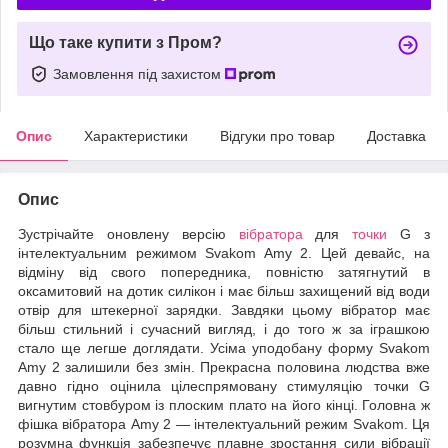
Що таке купити з Пром?
Замовлення під захистом
Опис
Характеристики
Відгуки про товар
Доставка
Опис
Зустрічайте оновлену версію
вібратора
для
точки
G з
інтелектуальним режимом Svakom Amy 2. Цей девайс, на
відміну від свого попередника, повністю затягнутий в
оксамитовий на дотик силікон і має більш захищений від води
отвір для штекерної зарядки. Завдяки цьому вібратор має
більш стильний і сучасний вигляд, і до того ж за іграшкою
стало ще легше доглядати. Усіма уподобану форму Svakom
Amy 2 залишили без змін. Прекрасна половина людства вже
давно гідно оцінила цілеспрямовану стимуляцію точки G
вигнутим стовбуром із плоским плато на його кінці. Головна ж
фішка вібратора Amy 2 — інтелектуальний режим Svakom. Ця
розумна функція забезпечує плавне зростання сили вібрації