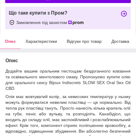
Що таке купити з Пром?
Замовлення під захистом
Опис
Характеристики
Відгуки про товар
Доставка
Опис
Додайте вашим оральним пестощам бездоганного ковзання
та освіжального ментолового смаку. Пропонуємо купити олію
для орального сексу Bijoux Indiscrets SLOW SEX Oral Sex Oil
CBD.
Олія має жовтуватий колір, за невисоких температур у ньому
можуть формуватися невеликі пластівці — це нормально. Від
тепла рук пластівці тануть. Просто нанесіть кілька крапель олії
на губи, пеніс або вульву, та розподіліть. Канабідіол, що
входить до складу олії, має заспокійливий і розслаблювальний
ефект. Крім того, компонент сприяє поліпшенню кровообігу, а
відповідно, підвищенню збудження. Він абсолютно безпечний