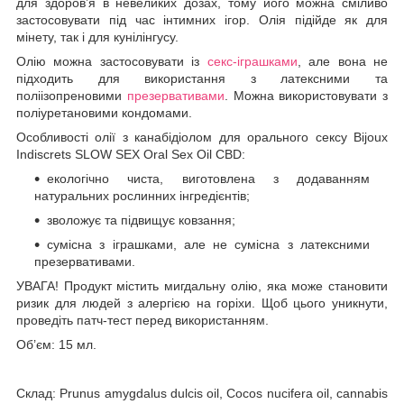
для здоров’я в невеликих дозах, тому його можна сміливо
застосовувати під час інтимних ігор. Олія підійде як для
мінету, так і для кунілінгусу.
Олію можна застосовувати із
секс-іграшками
, але вона не
підходить для використання з латексними та
поліізопреновими
презервативами
. Можна використовувати з
поліуретановими кондомами.
Особливості олії з канабідіолом для орального сексу Bijoux
Indiscrets SLOW SEX Oral Sex Oil CBD:
екологічно чиста, виготовлена з додаванням
натуральних рослинних інгредієнтів;
зволожує та підвищує ковзання;
сумісна з іграшками, але не сумісна з латексними
презервативами.
УВАГА! Продукт містить мигдальну олію, яка може становити
ризик для людей з алергією на горіхи. Щоб цього уникнути,
проведіть патч-тест перед використанням.
Об’єм: 15 мл.
Склад: Prunus amygdalus dulcis oil, Cocos nucifera oil, cannabis