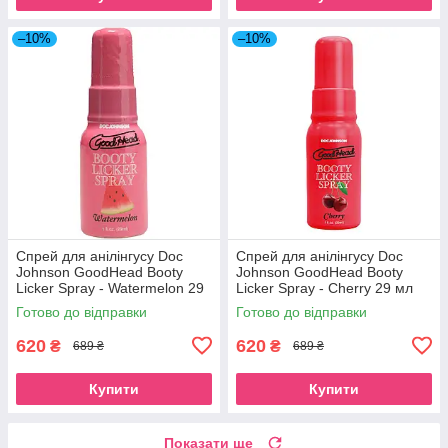
–10%
–10%
Спрей для анілінгусу Doc
Спрей для анілінгусу Doc
Johnson GoodHead Booty
Johnson GoodHead Booty
Licker Spray - Watermelon 29
Licker Spray - Cherry 29 мл
мл
Готово до відправки
Готово до відправки
620
620
₴
₴
689 ₴
689 ₴
Купити
Купити
Показати ще