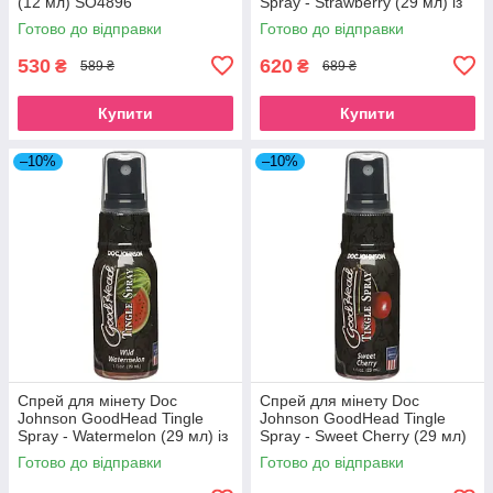
(12 мл) SO4896
Spray - Strawberry (29 мл) із
стимулюючим ефектом
Готово до відправки
Готово до відправки
SO3492
530
620
₴
₴
589 ₴
689 ₴
Купити
Купити
–10%
–10%
Спрей для мінету Doc
Спрей для мінету Doc
Johnson GoodHead Tingle
Johnson GoodHead Tingle
Spray - Watermelon (29 мл) із
Spray - Sweet Cherry (29 мл)
стимулювальним ефектом
із стимулювальним ефектом
Готово до відправки
Готово до відправки
SO3493
SO3494