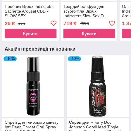
Пробник Bijoux Indiscrets
Твердий парфум для
Олія
Sachette Arousal CBD -
всього тіла Bijoux
Indi
SLOW SEX
Indiscrets Slow Sex Full
Arou
Body solid perfume
мл)
26
719
1 3
₴
₴
29 ₴
799 ₴
SO5907
Купити
Купити
Акційні пропозиції та новинки
–10%
–10%
Спрей для глибокого мінету
Спрей для мінету Doc
Intt Deep Throat Oral Spray
Johnson GoodHead Tingle