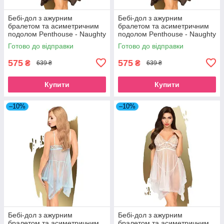
Бебі-дол з ажурним
Бебі-дол з ажурним
бралетом та асиметричним
бралетом та асиметричним
подолом Penthouse - Naughty
подолом Penthouse - Naughty
Doll Black M/L SO4329
Doll Black S/M SO9598
Готово до відправки
Готово до відправки
575
575
₴
₴
639 ₴
639 ₴
Купити
Купити
–10%
–10%
Бебі-дол з ажурним
Бебі-дол з ажурним
бралетом та асиметричним
бралетом та асиметричним