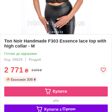
Топ Noir Handmade F303 Essence lace top with
high collar - M
Готово до відправки
Код: S9628
Роздріб
2 771
₴
3 079 ₴
Економія
308 ₴
Купити
або
Купити з