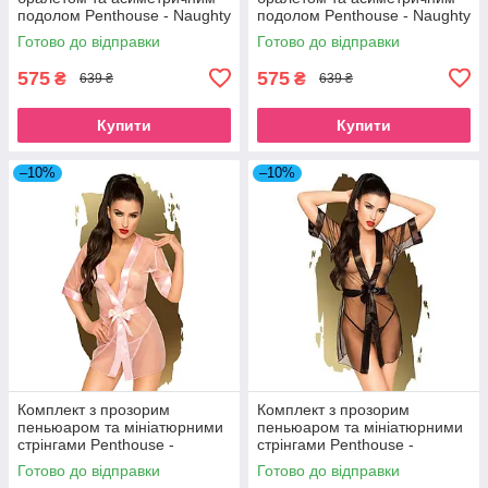
подолом Penthouse - Naughty
подолом Penthouse - Naughty
Doll Blue M/L
Doll White S/M
Готово до відправки
Готово до відправки
575
575
₴
₴
639 ₴
639 ₴
Купити
Купити
–10%
–10%
Комплект з прозорим
Комплект з прозорим
пеньюаром та мініатюрними
пеньюаром та мініатюрними
стрінгами Penthouse -
стрінгами Penthouse -
Midnight Mirage Rose S/L
Midnight Mirage Black XL
Готово до відправки
Готово до відправки
SO4367
SO5280