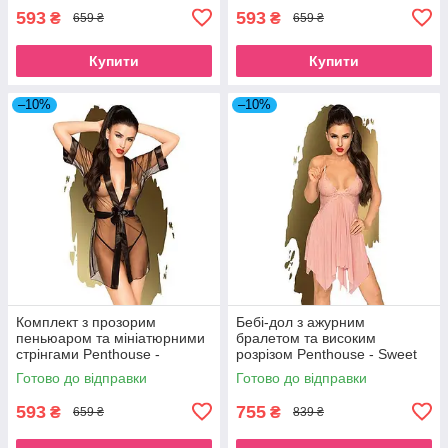
593
593
₴
₴
659 ₴
659 ₴
Купити
Купити
–10%
–10%
Комплект з прозорим
Бебі-дол з ажурним
пеньюаром та мініатюрними
бралетом та високим
стрінгами Penthouse -
розрізом Penthouse - Sweet
Midnight Mirage Black S/L
Beast Rose M/L SO4334
Готово до відправки
Готово до відправки
SO4368
593
755
₴
₴
659 ₴
839 ₴