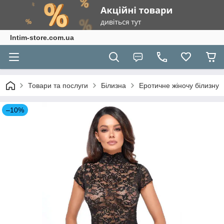
Intim-store.com.ua
Товари та послуги
Білизна
Еротичне жіночу білизну
–10%