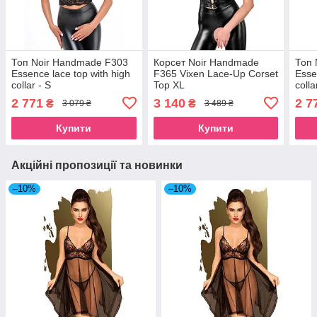
Топ Noir Handmade F303
Корсет Noir Handmade
Топ 
Essence lace top with high
F365 Vixen Lace-Up Corset
Esse
collar - S
Top XL
colla
2 771
3 140
2 7
₴
₴
3 079 ₴
3 489 ₴
Купити
Купити
Акційні пропозиції та новинки
–10%
–10%