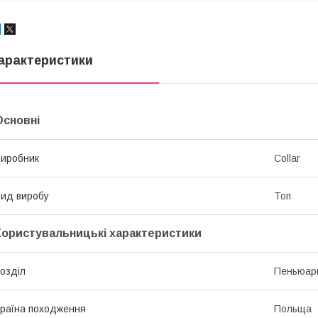
арактеристики
Основні
иробник
Collar
ид виробу
Топ
Користувальницькі характеристики
озділ
Пеньюари
раїна походження
Польща