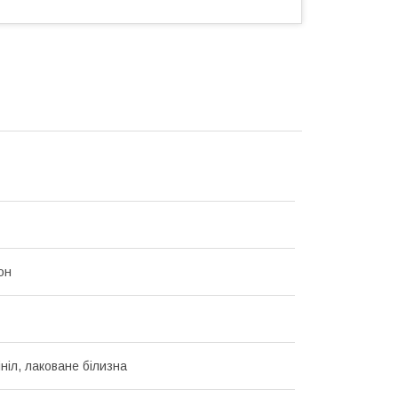
он
ініл, лаковане білизна