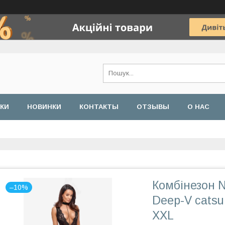
ДКИ
НОВИНКИ
КОНТАКТЫ
ОТЗЫВЫ
О НАС
Комбінезон N
–10%
Deep-V catsui
XXL