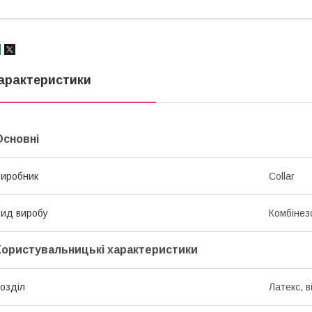
арактеристики
Основні
иробник
Collar
ид виробу
Комбінез
Користувальницькі характеристики
озділ
Латекс, в