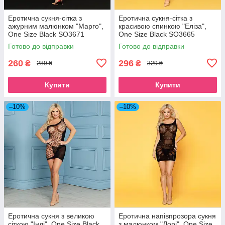
Еротична сукня-сітка з
Еротична сукня-сітка з
ажурним малюнком "Марго",
красивою спинкою "Еліза",
One Size Black SO3671
One Size Black SO3665
Готово до відправки
Готово до відправки
260
296
₴
₴
289 ₴
329 ₴
Купити
Купити
–10%
–10%
Еротична сукня з великою
Еротична напівпрозора сукня
сіткою "Інді", One Size Black
з малюнком "Лорі", One Size