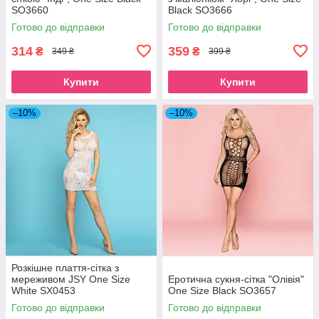
SO3660
Black SO3666
Готово до відправки
Готово до відправки
314
359
₴
₴
349 ₴
399 ₴
Купити
Купити
–10%
–10%
Розкішне плаття-сітка з
мереживом JSY One Size
Еротична сукня-сітка "Олівія"
White SX0453
One Size Black SO3657
Готово до відправки
Готово до відправки