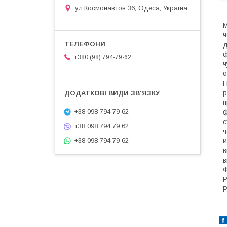
ул.Космонавтов 36, Одеса, Україна
М
ч
д
ф
+380 (98) 794-79-62
ч
о
П
р
п
+38 098 794 79 62
ф
с
+38 098 794 79 62
ч
+38 098 794 79 62
и
в
в
Ф
Р
Р