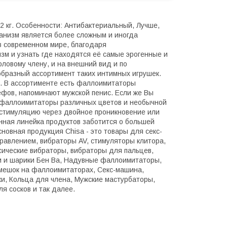
62 кг. Особенности: Антибактериальный, Лучше,
анизм является более сложным и иногда
в современном мире, благодаря
зм и узнать где находятся её самые эрогенные и
ловому члену, и на внешний вид и по
бразный ассортимент таких интимных игрушек.
. В ассортименте есть фаллоимитаторы
ефов, напоминают мужской пенис. Если же Вы
и фаллоимитаторы различных цветов и необычной
стимуляцию через двойное проникновение или
нная линейка продуктов заботится о большей
новная продукция Chisa - это товары для секс-
правлением, вибраторы AV, стимуляторы клитора,
сические вибраторы, вибраторы для пальцев,
и и шарики Бен Ва, Надувные фаллоимитаторы,
мешок на фаллоимитаторах, Секс-машина,
, Кольца для члена, Мужские мастурбаторы,
я сосков и так далее.