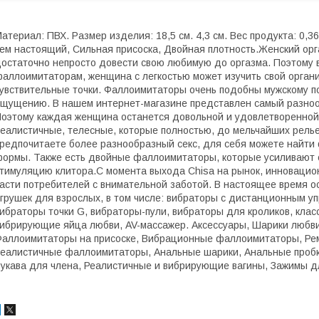
атериал: ПВХ. Размер изделия: 18,5 см. 4,3 см. Вес продукта: 0,3
ем настоящий, Сильная присоска, Двойная плотность.Женский орг
остаточно непросто довести свою любимую до оргазма. Поэтому 
аллоимитаторам, женщина с легкостью может изучить свой органи
увствительные точки. Фаллоимитаторы очень подобны мужскому по
щущению. В нашем интернет-магазине представлен самый разноо
оэтому каждая женщина останется довольной и удовлетворенной
еалистичные, телесные, которые полностью, до мельчайших рель
редпочитаете более разнообразный секс, для себя можете найт
ормы. Также есть двойные фаллоимитаторы, которые усиливают 
тимуляцию клитора.С момента выхода Chisa на рынок, инновацио
асти потребителей с внимательной заботой. В настоящее время ос
грушек для взрослых, в том числе: вибраторы с дистанционным у
ибраторы точки G, вибраторы-пули, вибраторы для кроликов, клас
ибрирующие яйца любви, AV-массажер. Аксессуары, Шарики любв
аллоимитаторы на присоске, Вибрационные фаллоимитаторы, Ре
еалистичные фаллоимитаторы, Анальные шарики, Анальные пробки
укава для члена, Реалистичные и вибрирующие вагины, Зажимы дл