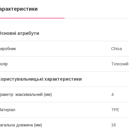
арактеристики
Основні атрибути
иробник
Chisa
олір
Тілесний
Користувальницькі характеристики
іаметр: максимальний (мм)
4
атеріал
TPE
агальна довжина (мм)
18