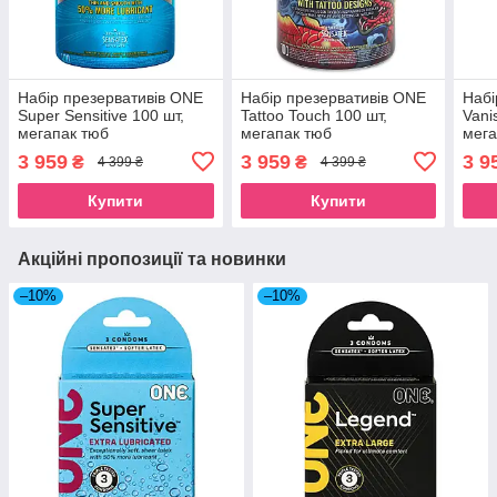
Набір презервативів ONE
Набір презервативів ONE
Набі
Super Sensitive 100 шт,
Tattoo Touch 100 шт,
Vani
мегапак тюб
мегапак тюб
мега
3 959
3 959
3 9
₴
₴
4 399 ₴
4 399 ₴
Купити
Купити
Акційні пропозиції та новинки
–10%
–10%