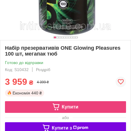
Набір презервативів ONE Glowing Pleasures
100 шт, мегапак тюб
Готово до відправки
Код: S10432
Роздріб
3 959
₴
4 399 ₴
Економія
440 ₴
Купити
або
Купити з