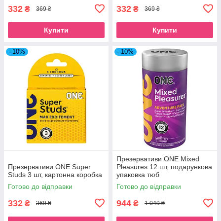
332
332
₴
₴
369 ₴
369 ₴
Купити
Купити
–10%
–10%
Презервативи ONE Mixed
Презервативи ONE Super
Pleasures 12 шт, подарункова
Studs 3 шт, картонна коробка
упаковка тюб
Готово до відправки
Готово до відправки
332
944
₴
₴
369 ₴
1 049 ₴