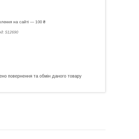
лення на сайті — 100 ₴
од:
S12690
ено повернення та обмін даного товару