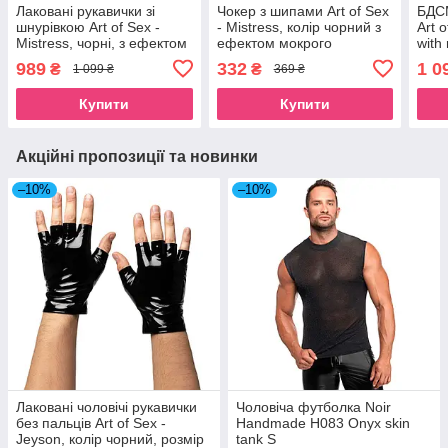
Лаковані рукавички зі
Чокер з шипами Art of Sex
БДСМ
шнурівкою Art of Sex -
- Mistress, колір чорний з
Art o
Mistress, чорні, з ефектом
ефектом мокрого
with
голограми, розмір M
оксамиту, розмір L
шкір
989
332
1 0
₴
₴
1 099 ₴
369 ₴
SX0
Купити
Купити
Акційні пропозиції та новинки
–10%
–10%
Лаковані чоловічі рукавички
Чоловіча футболка Noir
без пальців Art of Sex -
Handmade H083 Onyx skin
Jeyson, колір чорний, розмір
tank S