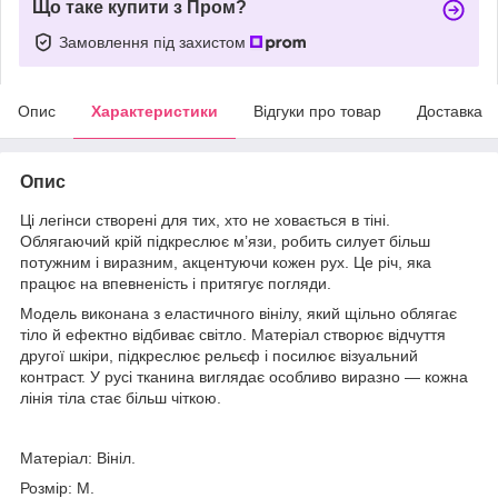
Що таке купити з Пром?
Замовлення під захистом
Опис
Характеристики
Відгуки про товар
Доставка
Опис
Ці легінси створені для тих, хто не ховається в тіні.
Облягаючий крій підкреслює м’язи, робить силует більш
потужним і виразним, акцентуючи кожен рух. Це річ, яка
працює на впевненість і притягує погляди.
Модель виконана з еластичного вінілу, який щільно облягає
тіло й ефектно відбиває світло. Матеріал створює відчуття
другої шкіри, підкреслює рельєф і посилює візуальний
контраст. У русі тканина виглядає особливо виразно — кожна
лінія тіла стає більш чіткою.
Матеріал: Вініл.
Розмір: M.