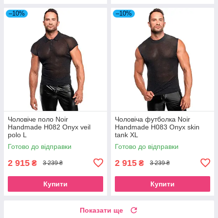
–10%
–10%
Чоловіче поло Noir
Чоловіча футболка Noir
Handmade H082 Onyx veil
Handmade H083 Onyx skin
polo L
tank XL
Готово до відправки
Готово до відправки
2 915
2 915
₴
₴
3 239 ₴
3 239 ₴
Купити
Купити
Показати ще