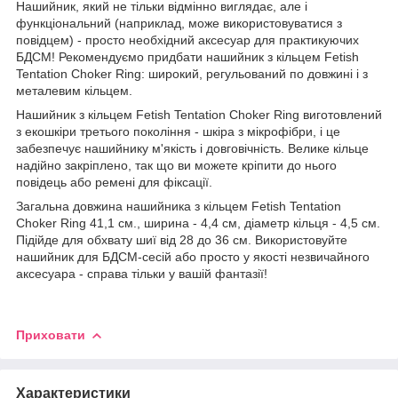
Нашийник, який не тільки відмінно виглядає, але і
функціональний (наприклад, може використовуватися з
повідцем) - просто необхідний аксесуар для практикуючих
БДСМ! Рекомендуємо придбати нашийник з кільцем Fetish
Tentation Choker Ring: широкий, регульований по довжині і з
металевим кільцем.
Нашийник з кільцем Fetish Tentation Choker Ring виготовлений
з екошкіри третього покоління - шкіра з мікрофібри, і це
забезпечує нашийнику м'якість і довговічність. Велике кільце
надійно закріплено, так що ви можете кріпити до нього
повідець або ремені для фіксації.
Загальна довжина нашийника з кільцем Fetish Tentation
Choker Ring 41,1 см., ширина - 4,4 см, діаметр кільця - 4,5 см.
Підійде для обхвату шиї від 28 до 36 см. Використовуйте
нашийник для БДСМ-сесій або просто у якості незвичайного
аксесуара - справа тільки у вашій фантазії!
Приховати
Характеристики