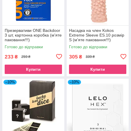
Презервативи ONE Backdoor
Насадка на член Kokos
3 шт, картонна коробка (м'яте
Extreme Sleeve ES.10 розмір
паковання!!!)
S (м'яте паковання!!!)
Готово до відправки
Готово до відправки
233
305
₴
₴
259 ₴
339 ₴
Купити
Купити
–10%
–10%