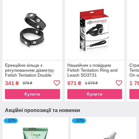
Ерекційне кільце з
Нашийник з повідцем
Стра
регулюванням діаметру
Fetish Tentation Ring and
Tent
Fetish Tentation Double
Leash SO3731
On w
Сockring SO4664
упак
341
971
1 7
₴
₴
379 ₴
1 079 ₴
Купити
Купити
Акційні пропозиції та новинки
–10%
–10%